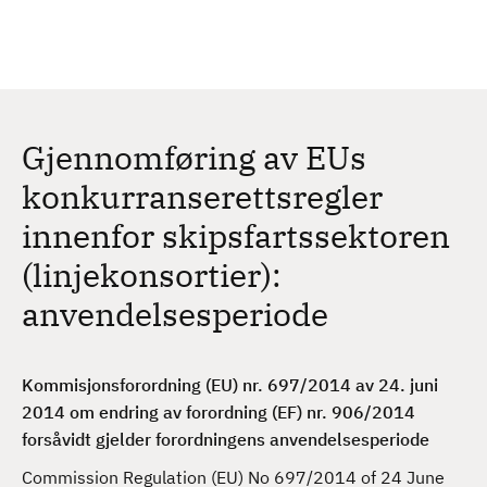
H
c
h
o
p
p
t
Gjennomføring av EUs
i
l
konkurranserettsregler
h
innenfor skipsfartssektoren
o
v
(linjekonsortier):
e
anvendelsesperiode
d
i
n
Kommisjonsforordning (EU) nr. 697/2014 av 24. juni
n
2014 om endring av forordning (EF) nr. 906/2014
h
forsåvidt gjelder forordningens anvendelsesperiode
o
l
Commission Regulation (EU) No 697/2014 of 24 June