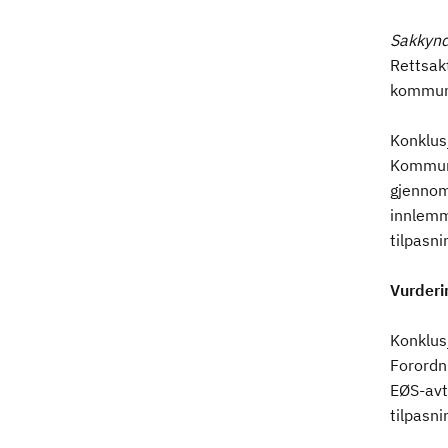
Sakkynd
Rettsakt
kommuni
Konklus
Kommuna
gjennom
innlemm
tilpasni
Vurderi
Konklus
Forordn
EØS-avt
tilpasni