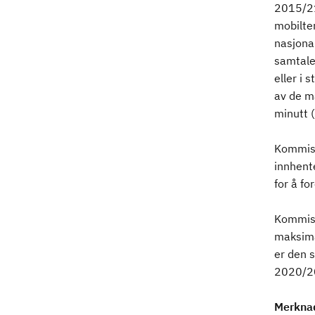
2015/21
mobilter
nasjonal
samtaler
eller i
av de m
minutt (
Kommisj
innhent
for å fo
Kommisj
maksima
er den 
2020/20
Merkna