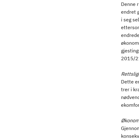
Denne r
endret 
i seg s
etterso
endrede 
økonomi
gjestin
2015/2
Rettsli
Dette er
trer i k
nødvendi
ekomfors
Økonomi
Gjennom
konsekve