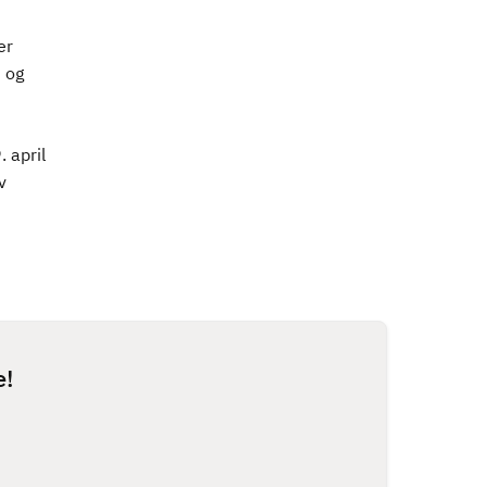
er
 og
 april
v
e!