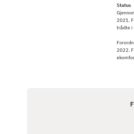
Status
Gjennom
2021. F
trådte i
Forordn
2022. F
ekomfors
F