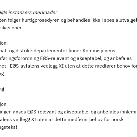
ige instansers merknader
en følger hurtigprosedyren og behandles ikke i spesialutvalget
kasjoner.
jon:
l- og distriktsdepartementet finner Kommisjonens
føringsforordning EØS-relevant og akseptabel, og anbefales
et i EØS-avtalens vedlegg XI uten at dette medfører behov fo
ng.
ng
jon
ingen anses EØS-relevant og akseptable, og anbefales innlem
alens vedlegg XI uten at dette medfører behov for norsk
ngstekst.