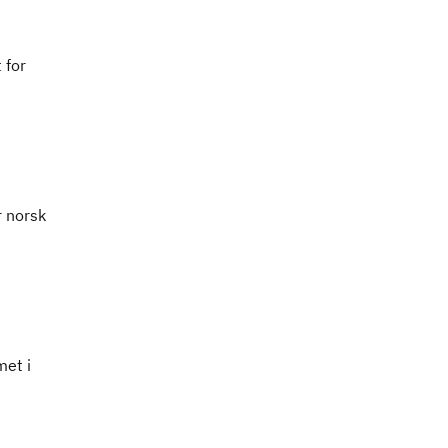
 for
r norsk
met i