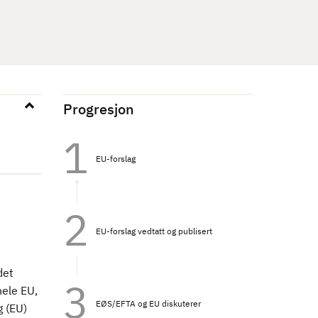
Progresjon
EU-forslag
EU-forslag vedtatt og publisert
det
ele EU,
EØS/EFTA og EU diskuterer
g (EU)