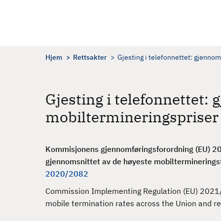
H
o
p
p
t
Hjem
Rettsakter
Gjesting i telefonnettet: gjennom
i
l
h
Gjesting i telefonnettet
o
mobiltermineringspriser
v
e
d
Kommisjonens gjennomføringsforordning (EU) 2
i
gjennomsnittet av de høyeste mobilterminering
n
2020/2082
n
h
Commission Implementing Regulation (EU) 2021
o
mobile termination rates across the Union and 
l