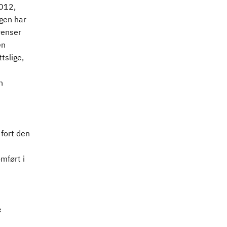
2012,
gen har
venser
en
tslige,
n
 fort den
mført i
e