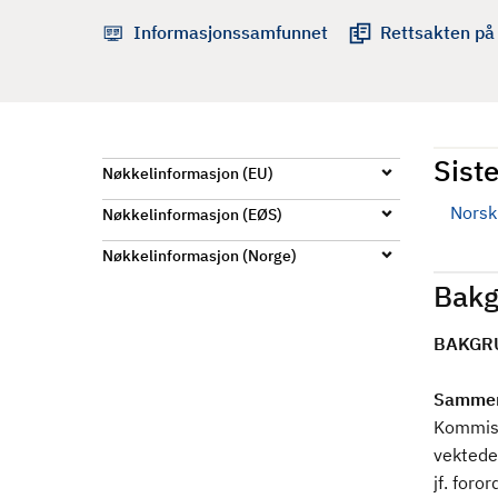
d
Informasjonssamfunnet
Rettsakten på
Siste
Nøkkelinformasjon (EU)
Norsk 
Nøkkelinformasjon (EØS)
Nøkkelinformasjon (Norge)
Bakg
BAKGR
Sammen
Kommisj
vektede
jf. foro