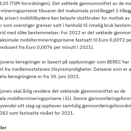
20 (TSM-forordningen). Det vektede gjennomsnittet av de m
mineringsprisene tilsvarer det maksimale pristillegget (i tillegg
e priser) mobiltilbydere kan belaste sluttbruker for mottak av
 som overstiger grenser satt i henhold til rimelig bruk beste
 strid med slike bestemmelser. For 2022 er det vektede gjennom
aksimale mobiltermineringsprisene fastsatt til Euro 0,0072 p
redusert fra Euro 0,0076 per minutt i 2021).
onens beregninger er basert på opplysninger som BEREC har
et fra medlemsstatenes tilsynsmyndigheter. Dataene som er 
reta beregningene er fra 30. juni 2021.
onen skal årlig revidere det vektende gjennomsnittet av de
le mobiltermineringsprisene i EU. Denne gjennomføringsforo
syvendei sitt slag og opphever samtidig gjennomføringsforordn
82 som fastsatte nivået for 2021.
der