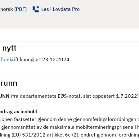
 norsk (PDF)
Les i Lovdata Pro
 nytt
forskrift
kunngjort 23.12.2024
runn
UNN
(fra departementets EØS-notat, sist oppdatert 1.7.2022)
drag av innhold
onen fastsetter gjennom denne gjennomføringsforordningen 
 gjennomsnittet av de maksimale mobiltermineringsprisene i h
rdning (EU) 531/2012 artikkel 6e (2), endret gjennom forordnin