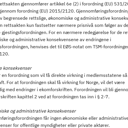
ettsakten gjennomfører artikkel 6e (2) i forordning (EU) 531/
gjennom forordning (EU) 2015/2120. Gjennomføringsforordnin
elv begrensede rettslige, økonomiske og administrative konsek
m rettsakten kun fastsetter nærmere prisnivå som følger av d
gjestingsforordningen. For en nærmere redegjørelse for de ret
ske og administrative konsekvensene av endringene i
gsforordningen, henvises det til EØS-notat om TSM-forordninge
120.
ge konsekvenser
 en forordning som vil få direkte virkning i medlemsstatene så
raft. For at forordningen skal få virkning for Norge, vil det være
g med endringer i ekomforskriften. Forordningen vil bli gjenno
kriften kapittel 2 ved at forordningen tas inn i § 2-7.
ske og administrative konsekvenser
føringsforordningen får ingen økonomiske eller administrativ
nser for offentlige myndigheter eller private aktører.