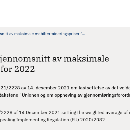
snitt av maksimale mobiltermineringspriser f...
: gjennomsnitt av maksimale
 for 2022
021/2228 av 14. desember 2021 om fastsettelse av det veid
stakstene i Unionen og om oppheving av gjennomføringsforor
/2228 of 14 December 2021 setting the weighted average o
repealing Implementing Regulation (EU) 2020/2082