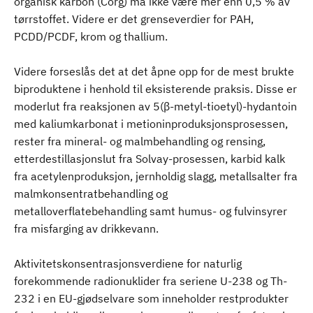
organisk karbon (Corg) må ikke være mer enn 0,5 % av
tørrstoffet. Videre er det grenseverdier for PAH,
PCDD/PCDF, krom og thallium.
Videre forseslås det at det åpne opp for de mest brukte
biproduktene i henhold til eksisterende praksis. Disse er
moderlut fra reaksjonen av 5(β-metyl-tioetyl)-hydantoin
med kaliumkarbonat i metioninproduksjonsprosessen,
rester fra mineral- og malmbehandling og rensing,
etterdestillasjonslut fra Solvay-prosessen, karbid kalk
fra acetylenproduksjon, jernholdig slagg, metallsalter fra
malmkonsentratbehandling og
metalloverflatebehandling samt humus- og fulvinsyrer
fra misfarging av drikkevann.
Aktivitetskonsentrasjonsverdiene for naturlig
forekommende radionuklider fra seriene U-238 og Th-
232 i en EU-gjødselvare som inneholder restprodukter