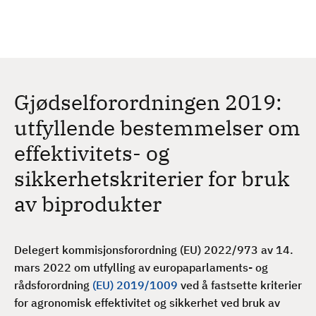
H
c
h
o
p
p
t
Gjødselforordningen 2019:
i
l
utfyllende bestemmelser om
h
effektivitets- og
o
v
sikkerhetskriterier for bruk
e
av biprodukter
d
i
n
Delegert kommisjonsforordning (EU) 2022/973 av 14.
n
mars 2022 om utfylling av europaparlaments- og
h
rådsforordning
(EU) 2019/1009
ved å fastsette kriterier
o
for agronomisk effektivitet og sikkerhet ved bruk av
l