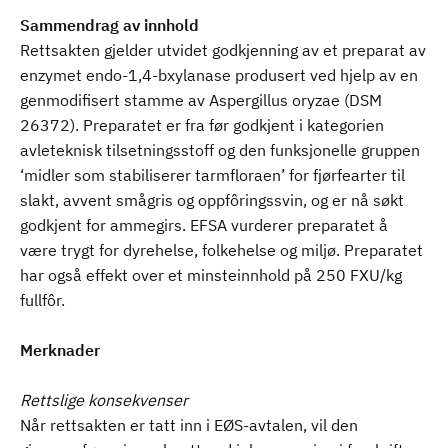
Sammendrag av innhold
Rettsakten gjelder utvidet godkjenning av et preparat av
enzymet endo-1,4-bxylanase produsert ved hjelp av en
genmodifisert stamme av Aspergillus oryzae (DSM
26372). Preparatet er fra før godkjent i kategorien
avleteknisk tilsetningsstoff og den funksjonelle gruppen
‘midler som stabiliserer tarmfloraen’ for fjørfearter til
slakt, avvent smågris og oppfôringssvin, og er nå søkt
godkjent for ammegirs. EFSA vurderer preparatet å
være trygt for dyrehelse, folkehelse og miljø. Preparatet
har også effekt over et minsteinnhold på 250 FXU/kg
fullfôr.
Merknader
Rettslige konsekvenser
Når rettsakten er tatt inn i EØS-avtalen, vil den