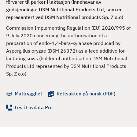
fôrvarer til purker i laktasjon (innehavar av
d
godkjenninga: DSM Nutritional Products Ltd, som er
representert ved DSM Nutritional products Sp. Z o.o)
Commission Implementing Regulation (EU) 2020/995 of
9 July 2020 concerning the authorisation of a
preparation of endo-1,4-beta-xylanase produced by
Aspergillus oryzae (DSM 26372) as a feed additive for
lactating sows (holder of authorisation DSM Nutritional
Products Ltd represented by DSM Nutritional Products
Sp. Z o.o)
Mattrygghet
Rettsakten på norsk (PDF)
Les i Lovdata Pro