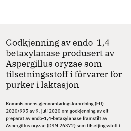
H
c
h
o
p
p
t
Godkjenning av endo-1,4-
i
l
betaxylanase produsert av
h
Aspergillus oryzae som
o
v
tilsetningsstoff i fôrvarer for
e
purker i laktasjon
d
i
n
Kommisjonens gjennomføringsforordning (EU)
n
2020/995 av 9. juli 2020 om godkjenning av eit
h
preparat av endo-1,4-betaxylanase framstilt av
o
Aspergillus oryzae (DSM 26372) som tilsetjingsstoff i
l