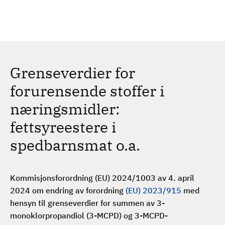
H
c
h
o
p
p
t
Grenseverdier for
i
l
forurensende stoffer i
h
næringsmidler:
o
v
fettsyreestere i
e
spedbarnsmat o.a.
d
i
n
Kommisjonsforordning (EU) 2024/1003 av 4. april
n
2024 om endring av forordning
(EU) 2023/915
med
h
hensyn til grenseverdier for summen av 3-
o
monoklorpropandiol (3-MCPD) og 3-MCPD-
l