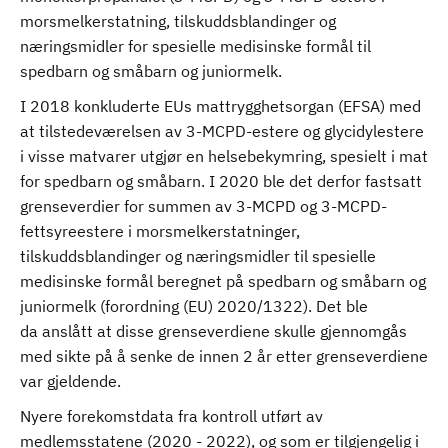
morsmelkerstatning, tilskuddsblandinger og
næringsmidler for spesielle medisinske formål til
spedbarn og småbarn og juniormelk.
I 2018 konkluderte EUs mattrygghetsorgan (EFSA) med
at tilstedeværelsen av 3-MCPD-estere og glycidylestere
i visse matvarer utgjør en helsebekymring, spesielt i mat
for spedbarn og småbarn. I 2020 ble det derfor fastsatt
grenseverdier for summen av 3-MCPD og 3-MCPD-
fettsyreestere i morsmelkerstatninger,
tilskuddsblandinger og næringsmidler til spesielle
medisinske formål beregnet på spedbarn og småbarn og
juniormelk (forordning (EU) 2020/1322). Det ble
da anslått at disse grenseverdiene skulle gjennomgås
med sikte på å senke de innen 2 år etter grenseverdiene
var gjeldende.
Nyere forekomstdata fra kontroll utført av
medlemsstatene (2020 - 2022), og som er tilgjengelig i