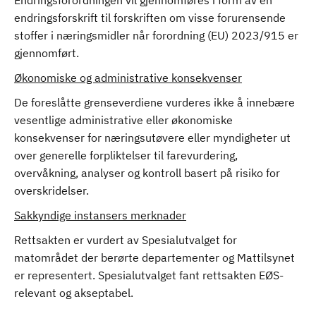
Endringsforordningen vil gjennomføres i form av en
endringsforskrift til forskriften om visse forurensende
stoffer i næringsmidler når forordning (EU) 2023/915 er
gjennomført.
Økonomiske og administrative konsekvenser
De foreslåtte grenseverdiene vurderes ikke å innebære
vesentlige administrative eller økonomiske
konsekvenser for næringsutøvere eller myndigheter ut
over generelle forpliktelser til farevurdering,
overvåkning, analyser og kontroll basert på risiko for
overskridelser.
Sakkyndige instansers merknader
Rettsakten er vurdert av Spesialutvalget for
matområdet der berørte departementer og Mattilsynet
er representert. Spesialutvalget fant rettsakten EØS-
relevant og akseptabel.