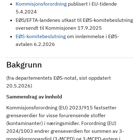
Kommisjonsforordning
publisert i EU-tidende
5.4.2024
EØS/EFTA-landenes utkast til EØS-komitebeslutning
oversendt til Kommisjonen 17.9.2025
EØS-komitebeslutning
om innlemmelse i EØS-
avtalen 6.2.2026
Bakgrunn
(fra departementets EØS-notat, sist oppdatert
20.5.2026)
Sammendrag av innhold
Kommisjonsforordning (EU) 2023/915 fastsetter
grenseverdier for visse forurensende stoffer
(kontaminanter) i næringsmidler. Forordning (EU)
2024/1003 endrer grenseverdien for summen av 3-
monoklorpropandiol (3-MCPD) og 3-MCPD-estere i