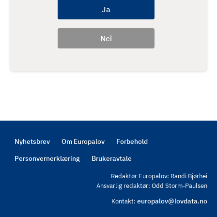
Nyhetsbrev
Om Europalov
Forbehold
Footer
Personvernerklæring
Brukeravtale
Redaktør Europalov: Randi Bjørhei
Ansvarlig redaktør: Odd Storm-Paulsen
europalov@lovdata.no
Kontakt: