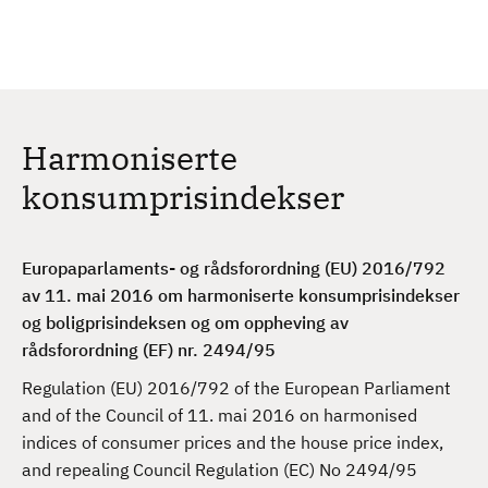
H
c
h
o
p
p
t
Harmoniserte
i
l
konsumprisindekser
h
o
v
Europaparlaments- og rådsforordning (EU) 2016/792
e
av 11. mai 2016 om harmoniserte konsumprisindekser
d
og boligprisindeksen og om oppheving av
i
rådsforordning (EF) nr. 2494/95
n
Regulation (EU) 2016/792 of the European Parliament
n
and of the Council of 11. mai 2016 on harmonised
h
indices of consumer prices and the house price index,
o
and repealing Council Regulation (EC) No 2494/95
l