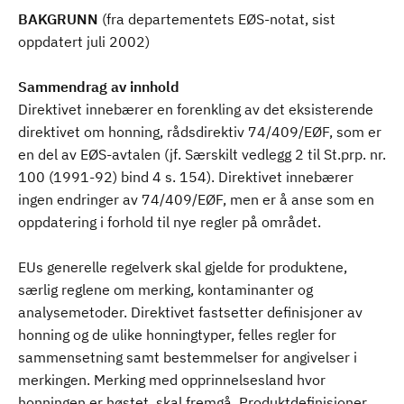
BAKGRUNN
(fra departementets EØS-notat, sist
oppdatert juli 2002)
Sammendrag av innhold
Direktivet innebærer en forenkling av det eksisterende
direktivet om honning, rådsdirektiv 74/409/EØF, som er
en del av EØS-avtalen (jf. Særskilt vedlegg 2 til St.prp. nr.
100 (1991-92) bind 4 s. 154). Direktivet innebærer
ingen endringer av 74/409/EØF, men er å anse som en
oppdatering i forhold til nye regler på området.
EUs generelle regelverk skal gjelde for produktene,
særlig reglene om merking, kontaminanter og
analysemetoder. Direktivet fastsetter definisjoner av
honning og de ulike honningtyper, felles regler for
sammensetning samt bestemmelser for angivelser i
merkingen. Merking med opprinnelsesland hvor
honningen er høstet, skal fremgå. Produktdefinisjoner,