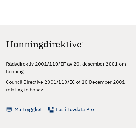
H
c
h
o
p
p
t
Honningdirektivet
i
l
h
Rådsdirektiv 2001/110/EF av 20. desember 2001 om
o
honning
v
e
Council Directive 2001/110/EC of 20 December 2001
d
relating to honey
i
n
Mattrygghet
Les i Lovdata Pro
n
h
o
l