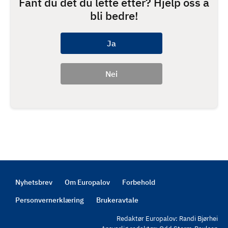
Fant du det du lette etter? Hjelp oss å
bli bedre!
Nyhetsbrev
Om Europalov
Forbehold
Footer
Personvernerklæring
Brukeravtale
Redaktør Europalov: Randi Bjørhei