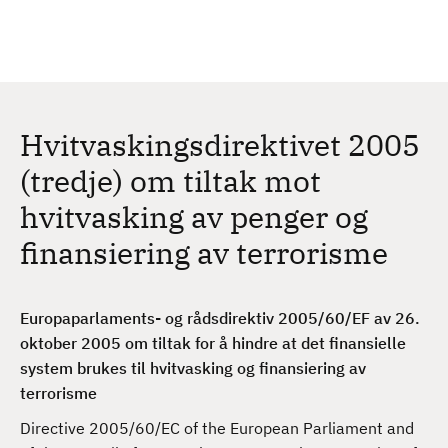
H
c
h
o
p
p
t
Hvitvaskingsdirektivet 2005
i
l
(tredje) om tiltak mot
h
hvitvasking av penger og
o
v
finansiering av terrorisme
e
d
i
Europaparlaments- og rådsdirektiv 2005/60/EF av 26.
n
oktober 2005 om tiltak for å hindre at det finansielle
n
system brukes til hvitvasking og finansiering av
h
terrorisme
o
Directive 2005/60/EC of the European Parliament and
l