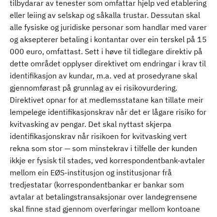
tilbydarar av tenester som omfattar hjelp ved etablering
eller leiing av selskap og såkalla trustar. Dessutan skal
alle fysiske og juridiske personar som handlar med varer
og aksepterer betaling i kontantar over ein terskel på 15
000 euro, omfattast. Sett i høve til tidlegare direktiv på
dette området opplyser direktivet om endringar i krav til
identifikasjon av kundar, m.a. ved at prosedyrane skal
gjennomførast på grunnlag av ei risikovurdering.
Direktivet opnar for at medlemsstatane kan tillate meir
lempelege identifikasjonskrav når det er lågare risiko for
kvitvasking av pengar. Det skal nyttast skjerpa
identifikasjonskrav når risikoen for kvitvasking vert
rekna som stor — som minstekrav i tilfelle der kunden
ikkje er fysisk til stades, ved korrespondentbank-avtaler
mellom ein EØS-institusjon og institusjonar frå
tredjestatar (korrespondentbankar er bankar som
avtalar at betalingstransaksjonar over landegrensene
skal finne stad gjennom overføringar mellom kontoane