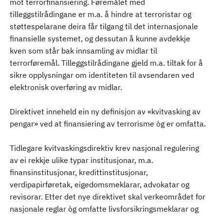
mot terrorfinansiering. Føremålet med
tilleggstilrådingane er m.a. å hindre at terroristar og
støttespelarane deira får tilgang til det internasjonale
finansielle systemet, og dessutan å kunne avdekkje
kven som står bak innsamling av midlar til
terrorføremål. Tilleggstilrådingane gjeld m.a. tiltak for å
sikre opplysningar om identiteten til avsendaren ved
elektronisk overføring av midlar.
Direktivet inneheld ein ny definisjon av «kvitvasking av
pengar» ved at finansiering av terrorisme òg er omfatta.
Tidlegare kvitvaskingsdirektiv krev nasjonal regulering
av ei rekkje ulike typar institusjonar, m.a.
finansinstitusjonar, kredittinstitusjonar,
verdipapirføretak, eigedomsmeklarar, advokatar og
revisorar. Etter det nye direktivet skal verkeområdet for
nasjonale reglar òg omfatte livsforsikringsmeklarar og