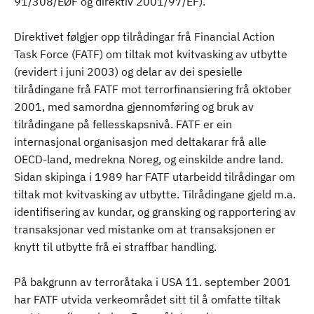
91/308/EØF og direktiv 2001/97/EF).
Direktivet følgjer opp tilrådingar frå Financial Action
Task Force (FATF) om tiltak mot kvitvasking av utbytte
(revidert i juni 2003) og delar av dei spesielle
tilrådingane frå FATF mot terrorfinansiering frå oktober
2001, med samordna gjennomføring og bruk av
tilrådingane på fellesskapsnivå. FATF er ein
internasjonal organisasjon med deltakarar frå alle
OECD-land, medrekna Noreg, og einskilde andre land.
Sidan skipinga i 1989 har FATF utarbeidd tilrådingar om
tiltak mot kvitvasking av utbytte. Tilrådingane gjeld m.a.
identifisering av kundar, og gransking og rapportering av
transaksjonar ved mistanke om at transaksjonen er
knytt til utbytte frå ei straffbar handling.
På bakgrunn av terroråtaka i USA 11. september 2001
har FATF utvida verkeområdet sitt til å omfatte tiltak