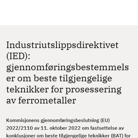
H
c
h
o
p
p
t
Industriutslippsdirektivet
i
l
(IED):
h
gjennomføringsbestemmels
o
v
er om beste tilgjengelige
e
teknikker for prosessering
d
i
av ferrometaller
n
n
h
Kommisjonens gjennomføringsbeslutning (EU)
o
2022/2110 av 11. oktober 2022 om fastsettelse av
l
konklusjoner om beste tilgjengelige teknikker (BAT) for