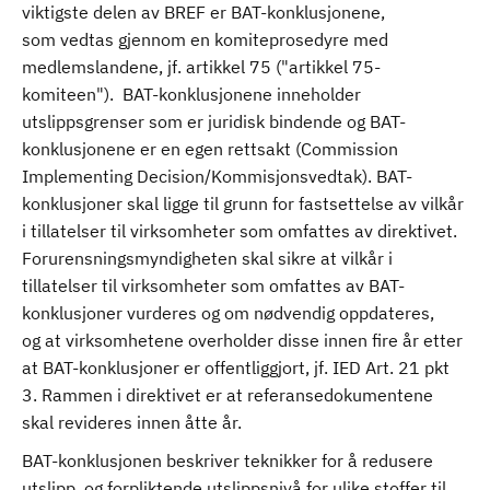
viktigste delen av BREF er BAT-konklusjonene,
som vedtas gjennom en komiteprosedyre med
medlemslandene, jf. artikkel 75 ("artikkel 75-
komiteen"). BAT-konklusjonene inneholder
utslippsgrenser som er juridisk bindende og BAT-
konklusjonene er en egen rettsakt (Commission
Implementing Decision/Kommisjonsvedtak). BAT-
konklusjoner skal ligge til grunn for fastsettelse av vilkår
i tillatelser til virksomheter som omfattes av direktivet.
Forurensningsmyndigheten skal sikre at vilkår i
tillatelser til virksomheter som omfattes av BAT-
konklusjoner vurderes og om nødvendig oppdateres,
og at virksomhetene overholder disse innen fire år etter
at BAT-konklusjoner er offentliggjort, jf. IED Art. 21 pkt
3. Rammen i direktivet er at referansedokumentene
skal revideres innen åtte år.
BAT-konklusjonen beskriver teknikker for å redusere
utslipp, og forpliktende utslippsnivå for ulike stoffer til