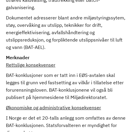
utføres kaldvalsing, trådtrekking eller batch-
galvanisering.
Dokumentet adresserer blant andre miljøstyringssytem,
støy, overvåking av utslipp, teknikker for drift,
energieffektivisering, avfallshåndtering og
utslippsreduksjon, og forpliktende utslippsnivåer til luft
og vann (BAT-AEL).
Merknader
Rettslige konsekvenser
BAT-konklusjoner som er tatt inn i EØS-avtalen skal
legges til grunn ved fastsetting av vilkår i tillatelse etter
forurensningsloven. BAT-konklusjonene vil også bli
publisert på hjemmesidene til Miljødirektoratet.
Økonomiske og administrative konsekvenser
I Norge er det et 20-talls anlegg som omfattes av denne
BAT-konklusjonen. Statsforvalteren er myndighet for