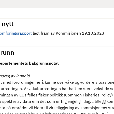
 nytt
omføringsrapport
lagt fram av Kommisjonen 19.10.2023
runn
epartementets bakgrunnsnotat
rag av innhold
t med forordningen er å kunne overvåke og vurdere situasjone
turnæringen. Akvakulturnæringen har hatt en sterk vekst de se
mingen av EUs felles fiskeripolitikk (Common Fisheries Policy)
e spekter av data enn det som er tilgjengelig i dag. I tillegg k
ta på området vil bidra til virkeliggjøring av kommisjonens str