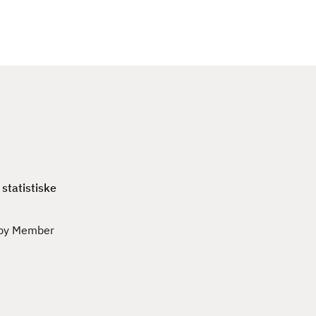
c
h
statistiske
n by Member