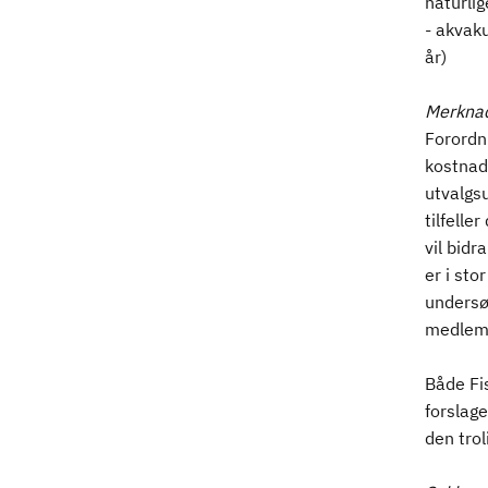
naturlig
- akvaku
år)
Merkna
Forordn
kostnade
utvalgsu
tilfelle
vil bidr
er i st
undersø
medlemm
Både Fis
forslage
den trol