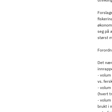
utvikli
Forslage
fiskeri
økonomi
seg på a
størst 
Forordni
Det nær
innrapp
- volum 
vs. fers
- volum 
(hvert t
- volum 
brukt i 