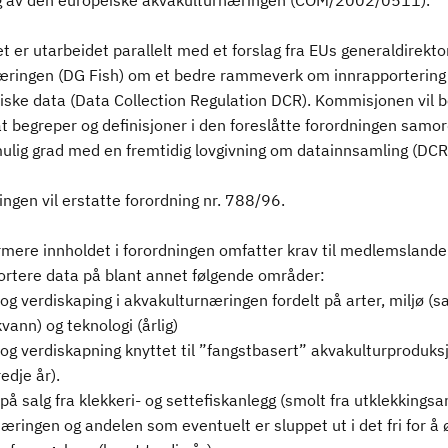
ng av den europeiske akvakulturnæringen (COM/2002/0511).
t er utarbeidet parallelt med et forslag fra EUs generaldirekto
næringen (DG Fish) om et bedre rammeverk om innrapportering
ske data (Data Collection Regulation DCR). Kommisjonen vil 
t begreper og definisjoner i den foreslåtte forordningen samor
mulig grad med en fremtidig lovgivning om datainnsamling (DCR
ngen vil erstatte forordning nr. 788/96.
mere innholdet i forordningen omfatter krav til medlemsland
ortere data på blant annet følgende områder:
og verdiskaping i akvakulturnæringen fordelt på arter, miljø (s
kvann) og teknologi (årlig)
og verdiskapning knyttet til ”fangstbasert” akvakulturproduks
redje år).
på salg fra klekkeri- og settefiskanlegg (smolt fra utklekkingsa
næringen og andelen som eventuelt er sluppet ut i det fri for å