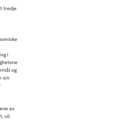
t tredje
onomiske
ng i
ighetene
ormål og
 sin
U
gene av
, vil