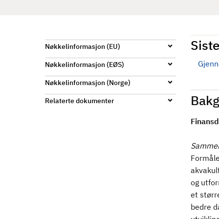
d
Siste
Nøkkelinformasjon (EU)
Gjenn
Nøkkelinformasjon (EØS)
Nøkkelinformasjon (Norge)
Bakg
Relaterte dokumenter
Finansd
Sammend
Formåle
akvakul
og utfor
et størr
bedre da