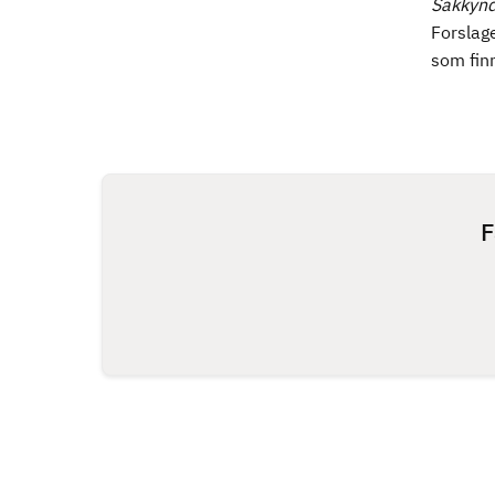
Sakkynd
Forslage
som finn
F