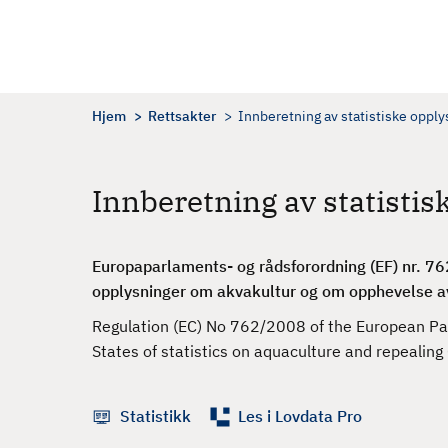
H
o
p
p
t
Hjem
Rettsakter
Innberetning av statistiske oppl
i
l
h
Innberetning av statisti
o
v
e
Europaparlaments- og rådsforordning (EF) nr. 7
d
opplysninger om akvakultur og om opphevelse av
i
Regulation (EC) No 762/2008 of the European Pa
n
States of statistics on aquaculture and repealin
n
h
o
Statistikk
Les i Lovdata Pro
l