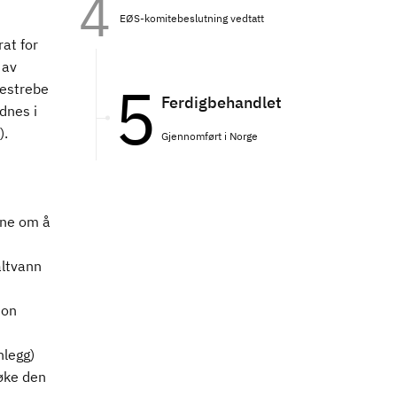
EØS-komitebeslutning vedtatt
rat for
 av
bestrebe
Ferdigbehandlet
dnes i
).
Gjennomført i Norge
ene om å
altvann
jon
nlegg)
 øke den