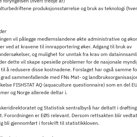
e foryngelsen (hvert tredje år)
lturbedriftene produksjonsstørrelse og bruk av teknologi (hver
der
ingen vil pålegge medlemslandene økte administrative og øk
r ved at kravene til innrapportering øker. Adgang til bruk av
ndersøkelser, og mulighet for unntak fra krav om datainnsamli
r der dette vil skape spesielle problemer for de nasjonale mynd
a til å redusere disse kostnadene. Forslaget har også samme f
or grad sammenfallende med FNs Mat- og landbruksorganisasjon
kelse FISHSTAT AQ (aquaculture questionnaire) som en del E
er og Norge allerede deltar i.
keridirektoratet og Statistisk sentralbyrå har deltatt i drøftin
t. Forordningen er EØS relevant. Dersom rettsakten blir vedtatt
ig bli gjennomført i forskrift til statistikkloven.