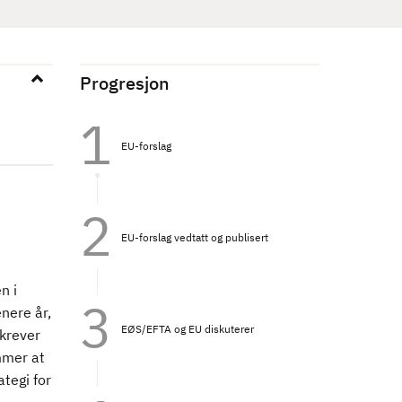
Progresjon
EU-forslag
EU-forslag vedtatt og publisert
n i
nere år,
EØS/EFTA og EU diskuterer
 krever
ommer at
ategi for