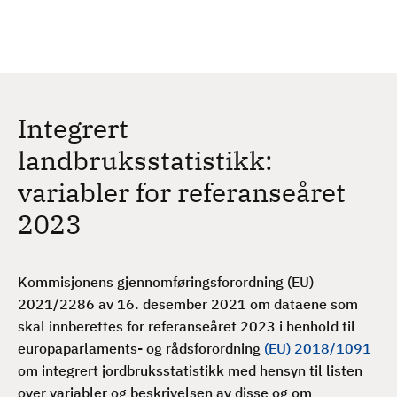
H
c
h
o
p
p
t
Integrert
i
l
landbruksstatistikk:
h
variabler for referanseåret
o
v
2023
e
d
i
Kommisjonens gjennomføringsforordning (EU)
n
2021/2286 av 16. desember 2021
om dataene som
n
skal innberettes for referanseåret 2023 i henhold til
h
europaparlaments- og rådsforordning
(EU) 2018/1091
o
om integrert
jordbruksstatistikk med hensyn til listen
l
over variabler og beskrivelsen av disse og om