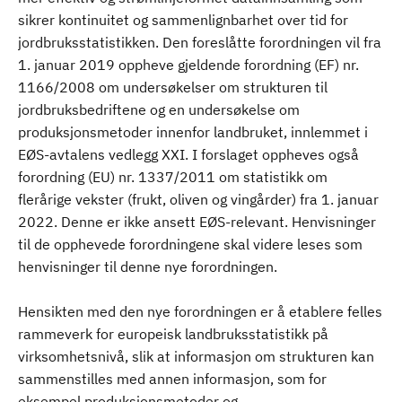
sikrer kontinuitet og sammenlignbarhet over tid for
jordbruksstatistikken. Den foreslåtte forordningen vil fra
1. januar 2019 oppheve gjeldende forordning (EF) nr.
1166/2008 om undersøkelser om strukturen til
jordbruksbedriftene og en undersøkelse om
produksjonsmetoder innenfor landbruket, innlemmet i
EØS-avtalens vedlegg XXI. I forslaget oppheves også
forordning (EU) nr. 1337/2011 om statistikk om
flerårige vekster (frukt, oliven og vingårder) fra 1. januar
2022. Denne er ikke ansett EØS-relevant. Henvisninger
til de opphevede forordningene skal videre leses som
henvisninger til denne nye forordningen.
Hensikten med den nye forordningen er å etablere felles
rammeverk for europeisk landbruksstatistikk på
virksomhetsnivå, slik at informasjon om strukturen kan
sammenstilles med annen informasjon, som for
eksempel produksjonsmetoder og