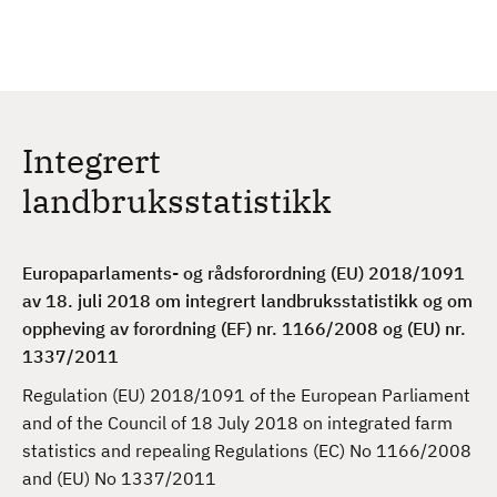
H
c
h
o
p
p
t
Integrert
i
l
landbruksstatistikk
h
o
v
Europaparlaments- og rådsforordning (EU) 2018/1091
e
av 18. juli 2018 om integrert landbruksstatistikk og om
d
oppheving av forordning (EF) nr. 1166/2008 og (EU) nr.
i
1337/2011
n
Regulation (EU) 2018/1091 of the European Parliament
n
and of the Council of 18 July 2018 on integrated farm
h
statistics and repealing Regulations (EC) No 1166/2008
o
and (EU) No 1337/2011
l