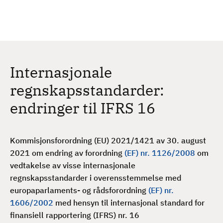
H
c
h
o
p
p
t
Internasjonale
i
l
regnskapsstandarder:
h
endringer til IFRS 16
o
v
e
Kommisjonsforordning (EU) 2021/1421 av 30. august
d
2021 om endring av forordning
(EF) nr. 1126/2008
om
i
vedtakelse av visse internasjonale
n
regnskapsstandarder i overensstemmelse med
n
europaparlaments- og rådsforordning
(EF) nr.
h
1606/2002
med hensyn til internasjonal standard for
o
finansiell rapportering (IFRS) nr. 16
l