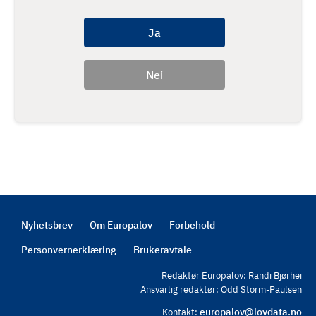
Nyhetsbrev
Om Europalov
Forbehold
Footer
Personvernerklæring
Brukeravtale
Redaktør Europalov: Randi Bjørhei
Ansvarlig redaktør: Odd Storm-Paulsen
europalov@lovdata.no
Kontakt: