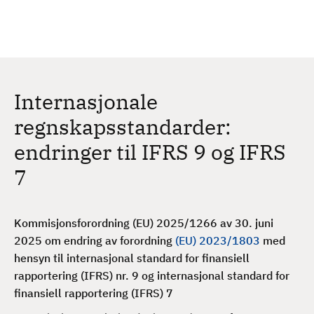
H
c
h
o
p
p
t
Internasjonale
i
l
regnskapsstandarder:
h
endringer til IFRS 9 og IFRS
o
v
7
e
d
i
Kommisjonsforordning (EU) 2025/1266 av 30. juni
n
2025 om endring av forordning
(EU) 2023/1803
med
n
hensyn til internasjonal standard for finansiell
h
rapportering (IFRS) nr. 9 og internasjonal standard for
o
finansiell rapportering (IFRS) 7
l