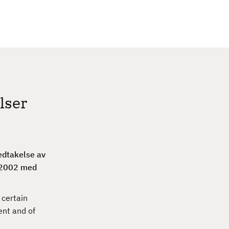
c
h
lser
edtakelse av
6/2002 med
certain
ent and of