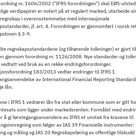
orordning nr. 1606/2002 ("IFRS-forordningen") skal EØS-utsted
ige verdipapirer er notert på et regulert marked, utarbeide si
regnskap i overensstemmelse med internasjonale
sstandarder, jf. art. 4. Forordningen er gjennomført i norsk rett
psloven § 3-9.
te regnskapsstandardene (og tilhørende tolkninger) er gjort til
en gjennom forordning nr. 1126/2008. Nye standarder og tolkn
t vedtatt ved bruk av en rekke endringsforordninger.
onsforordning 183/2013 vedtar endringer til IFRS 1
angsanvendelse av International Financial Reporting Standard
ge lån.
ne i IFRS 1 vedrører lån fra stat eller kommune som er gitt fo
rentesats som ligger under markedsrenten. Formålet med endri
r å gi førstegangsanvendere av IFRS et unntak fra kravene til
angsinnregning som følger av IAS 39 Finansielle instrumenter:
ng og måling og IAS 20 Regnskapsføring av offentlige tilskudd