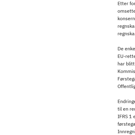
Etter f
omsettel
konsern
regnskap
regnska
De enkel
EU-rett
har blit
Kommisj
Førsteg
Offentli
Endringe
til en 
IFRS 1 e
førsteg
Innregni