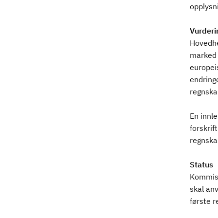
opplysni
Vurderi
Hovedhe
marked 
europei
endringe
regnska
En innl
forskri
regnska
Status
Kommisj
skal an
første r