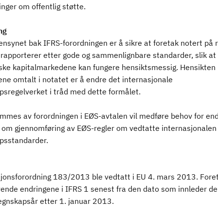
nger om offentlig støtte.
ng
nsynet bak IFRS-forordningen er å sikre at foretak notert på r
rapporterer etter gode og sammenlignbare standarder, slik at
ske kapitalmarkedene kan fungere hensiktsmessig. Hensikten
ne omtalt i notatet er å endre det internasjonale
psregelverket i tråd med dette formålet.
emmes av forordningen i EØS-avtalen vil medføre behov for end
ft om gjennomføring av EØS-regler om vedtatte internasjonalen
psstandarder.
onsforordning 183/2013 ble vedtatt i EU 4. mars 2013. Fore
vende endringene i IFRS 1 senest fra den dato som innleder de
egnskapsår etter 1. januar 2013.