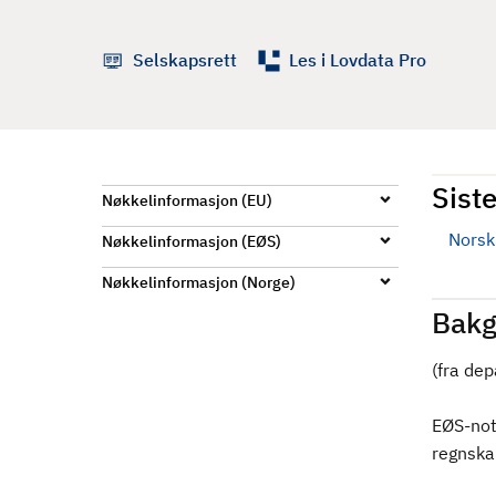
d
Selskapsrett
Les i Lovdata Pro
Siste
Nøkkelinformasjon (EU)
Norsk 
Nøkkelinformasjon (EØS)
Nøkkelinformasjon (Norge)
Bakg
(fra de
EØS-nota
regnska