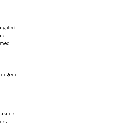
egulert
 de
 med
ringer i
takene
res