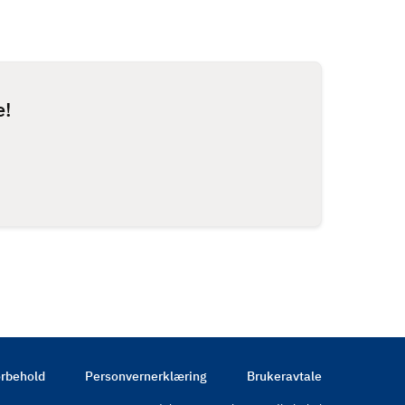
e!
rbehold
Personvernerklæring
Brukeravtale