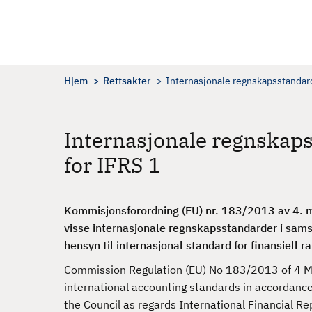
H
o
p
p
t
Hjem
Rettsakter
Internasjonale regnskapsstandar
i
l
h
Internasjonale regnskap
o
for IFRS 1
v
e
d
Kommisjonsforordning (EU) nr. 183/2013 av 4. 
i
visse internasjonale regnskapsstandarder i sa
n
hensyn til internasjonal standard for finansiell r
n
h
Commission Regulation (EU) No 183/2013 of 4 M
o
international accounting standards in accordanc
l
the Council as regards International Financial R