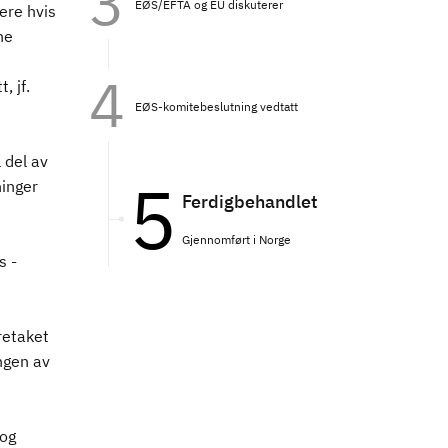
EØS/EFTA og EU diskuterer
ere hvis
ne
, jf.
EØS-komitebeslutning vedtatt
 del av
inger
Ferdigbehandlet
Gjennomført i Norge
s -
retaket
ngen av
 og