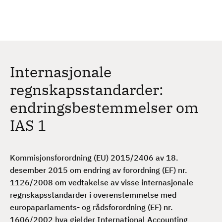
H
c
h
o
p
p
t
Internasjonale
i
l
regnskapsstandarder:
h
endringsbestemmelser om
o
v
IAS 1
e
d
i
Kommisjonsforordning (EU) 2015/2406 av 18.
n
desember 2015 om endring av forordning (EF) nr.
n
1126/2008 om vedtakelse av visse internasjonale
h
regnskapsstandarder i overenstemmelse med
o
europaparlaments- og rådsforordning (EF) nr.
l
1606/2002 hva gjelder International Accounting