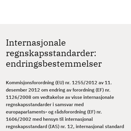
H
c
h
o
p
p
t
Internasjonale
i
l
regnskapsstandarder:
h
endringsbestemmelser
o
v
e
Kommisjonsforordning (EU) nr. 1255/2012 av 11.
d
desember 2012 om endring av forordning (EF) nr.
i
1126/2008 om vedtakelse av visse internasjonale
n
regnskapsstandarder i samsvar med
n
europaparlaments- og rådsforordning (EF) nr.
h
1606/2002 med hensyn til internasjonal
o
regnskapsstandard (IAS) nr. 12, internasjonal standard
l