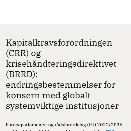
H
c
h
o
p
p
t
Kapitalkravsforordningen
i
l
(CRR) og
h
krisehåndteringsdirektivet
o
v
(BRRD):
e
endringsbestemmelser for
d
i
konsern med globalt
n
systemviktige institusjoner
n
h
o
Europaparlaments- og rådsforordning (EU) 2022/2036
l