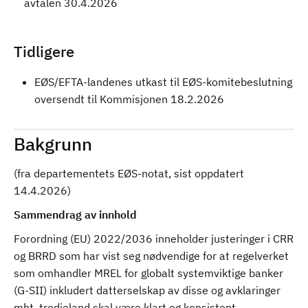
avtalen 30.4.2026
Tidligere
EØS/EFTA-landenes utkast til EØS-komitebeslutning
oversendt til Kommisjonen 18.2.2026
Bakgrunn
(fra departementets EØS-notat, sist oppdatert
14.4.2026)
Sammendrag av innhold
Forordning (EU) 2022/2036 inneholder justeringer i CRR
og BRRD som har vist seg nødvendige for at regelverket
som omhandler MREL for globalt systemviktige banker
(G-SII) inkludert datterselskap av disse og avklaringer
mht. tredjeland skal være klart og konsistent.