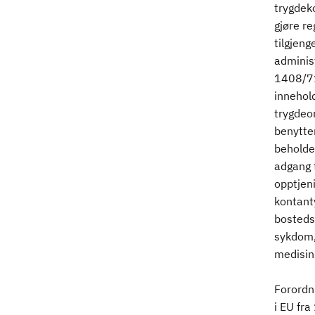
trygdek
gjøre re
tilgjeng
adminis
1408/71
innehol
trygdeor
benytter
beholde 
adgang t
opptjeni
kontanty
bosteds
sykdom, 
medisin
Forordn
i EU fra