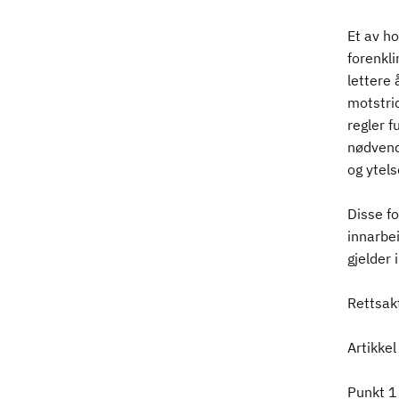
Et av h
forenkli
lettere 
motstrid
regler f
nødvend
og ytels
Disse f
innarbei
gjelder 
Rettsakt
Artikkel
Punkt 1