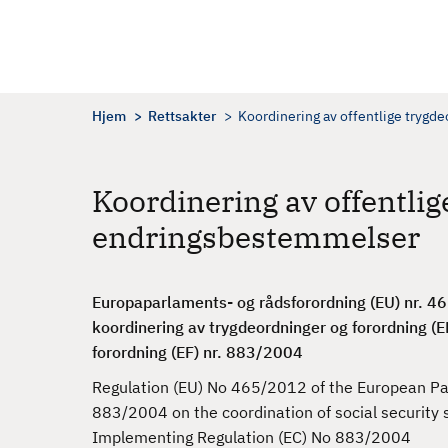
H
o
p
p
t
Hjem
Rettsakter
Koordinering av offentlige tryg
i
l
h
Koordinering av offentlig
o
endringsbestemmelser
v
e
d
Europaparlaments- og rådsforordning (EU) nr. 4
i
koordinering av trygdeordninger og forordning (
n
forordning (EF) nr. 883/2004
n
h
Regulation (EU) No 465/2012 of the European Pa
o
883/2004 on the coordination of social security
l
Implementing Regulation (EC) No 883/2004