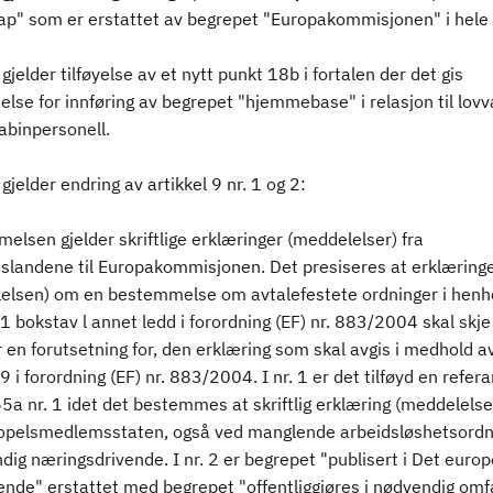
kap" som er erstattet av begrepet "Europakommisjonen" i hele 
gjelder tilføyelse av et nytt punkt 18b i fortalen der det gis
lse for innføring av begrepet "hjemmebase" i relasjon til lovva
kabinpersonell.
gjelder endring av artikkel 9 nr. 1 og 2:
lsen gjelder skriftlige erklæringer (meddelelser) fra
landene til Europakommisjonen. Det presiseres at erklæring
elsen) om en bestemmelse om avtalefestete ordninger i henhol
 1 bokstav l annet ledd i forordning (EF) nr. 883/2004 skal skj
r en forutsetning for, den erklæring som skal avgis i medhold a
 9 i forordning (EF) nr. 883/2004. I nr. 1 er det tilføyd en refera
65a nr. 1 idet det bestemmes at skriftlig erklæring (meddelelse
bopelsmedlemsstaten, også ved manglende arbeidsløshetsordni
dig næringsdrivende. I nr. 2 er begrepet "publisert i Det europ
ende" erstattet med begrepet "offentliggjøres i nødvendig omf