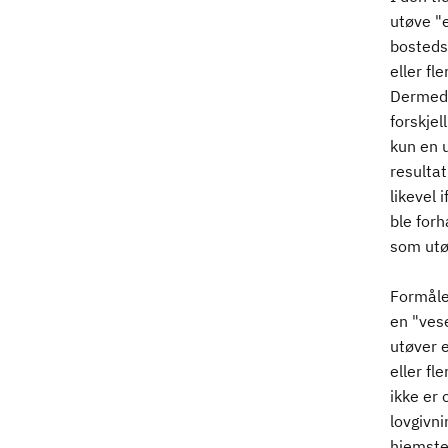
utøve "e
bostedss
eller fl
Dermed 
forskjel
kun en u
resultat
likevel
ble forh
som utø
Formålet
en "vese
utøver e
eller fl
ikke er
lovgivni
hjemste