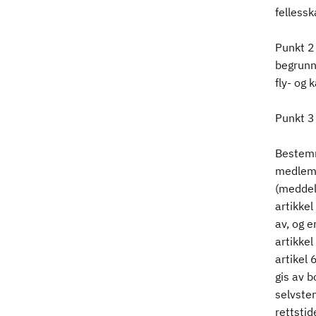
felless
Punkt 2 
begrunne
fly- og 
Punkt 3 
Bestemme
medlems
(meddel
artikkel
av, og e
artikkel
artikel 
gis av 
selvsten
rettstid