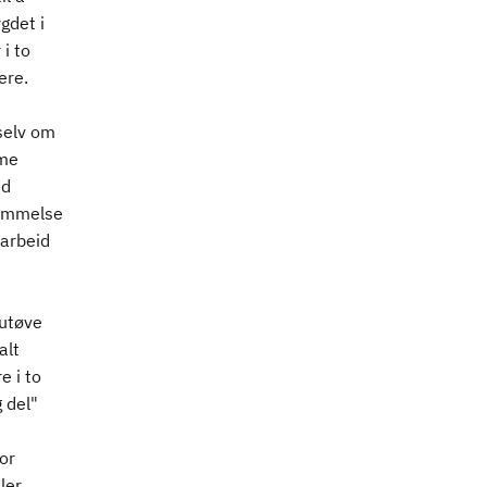
gdet i
i to
ere.
 selv om
mme
id
temmelse
 arbeid
 utøve
alt
e i to
 del"
or
ler