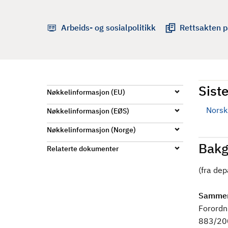
d
Arbeids- og sosialpolitikk
Rettsakten p
Siste
Nøkkelinformasjon (EU)
Norsk 
Nøkkelinformasjon (EØS)
Nøkkelinformasjon (Norge)
Bakg
Relaterte dokumenter
(fra de
Sammen
Forordni
883/200