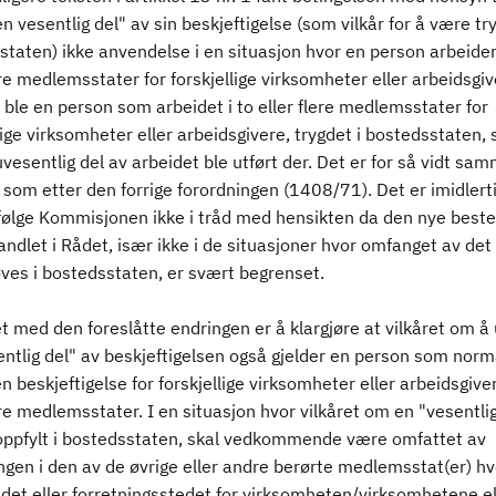
n vesentlig del" av sin beskjeftigelse (som vilkår for å være try
taten) ikke anvendelse i en situasjon hvor en person arbeider 
ere medlemsstater for forskjellige virksomheter eller arbeidsgiv
ble en person som arbeidet i to eller flere medlemsstater for
lige virksomheter eller arbeidsgivere, trygdet i bostedsstaten,
vesentlig del av arbeidet ble utført der. Det er for så vidt sa
 som etter den forrige forordningen (1408/71). Det er imidlert
 ifølge Kommisjonen ikke i tråd med hensikten da den nye bes
andlet i Rådet, især ikke i de situasjoner hvor omfanget av det
ves i bostedsstaten, er svært begrenset.
 med den foreslåtte endringen er å klargjøre at vilkåret om å
ntlig del" av beskjeftigelsen også gjelder en person som norm
n beskjeftigelse for forskjellige virksomheter eller arbeidsgiver
ere medlemsstater. I en situasjon hvor vilkåret om en "vesentlig
 oppfylt i bostedsstaten, skal vedkommende være omfattet av
ngen i den av de øvrige eller andre berørte medlemsstat(er) hv
det eller forretningsstedet for virksomheten/virksomhetene el