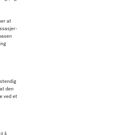
.
mer at
assasjer-
ebasen
ing
vstendig
at den
e ved et
il å