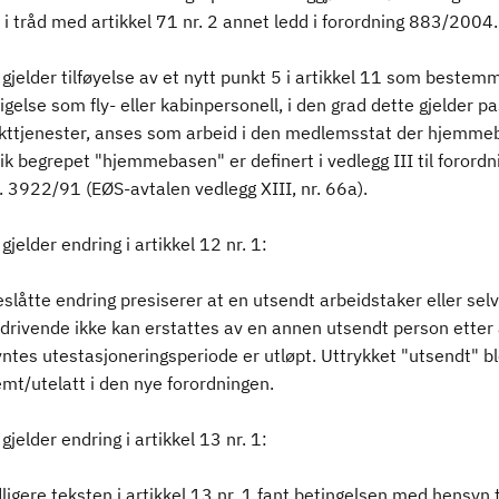
 i tråd med artikkel 71 nr. 2 annet ledd i forordning 883/2004
gjelder tilføyelse av et nytt punkt 5 i artikkel 11 som bestem
igelse som fly- eller kabinpersonell, i den grad dette gjelder p
rakttjenester, anses som arbeid i den medlemsstat der hjemm
slik begrepet "hjemmebasen" er definert i vedlegg III til forordn
. 3922/91 (EØS-avtalen vedlegg XIII, nr. 66a).
gjelder endring i artikkel 12 nr. 1:
slåtte endring presiserer at en utsendt arbeidstaker eller sel
drivende ikke kan erstattes av en annen utsendt person etter 
ntes utestasjoneringsperiode er utløpt. Uttrykket "utsendt" bl
emt/utelatt i den nye forordningen.
gjelder endring i artikkel 13 nr. 1:
dligere teksten i artikkel 13 nr. 1 fant betingelsen med hensyn t