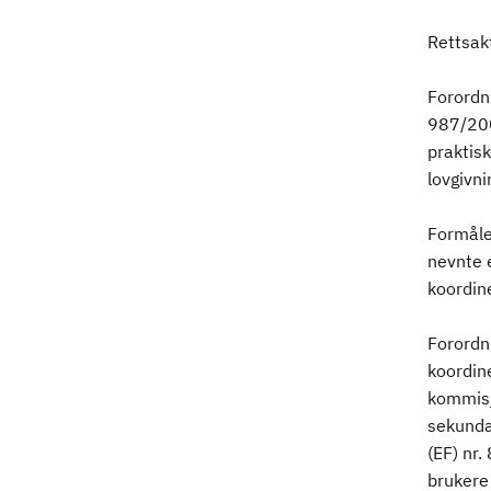
Rettsak
Forordn
987/200
praktis
lovgivn
Formålet
nevnte 
koordin
Forordn
koordine
kommisj
sekundær
(EF) nr.
brukere