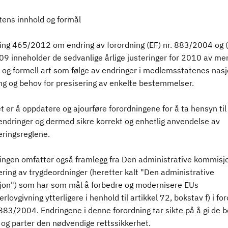
tens innhold og formål
ing 465/2012 om endring av forordning (EF) nr. 883/2004 og (E
9 inneholder de sedvanlige årlige justeringer for 2010 av me
k og formell art som følge av endringer i medlemsstatenes nas
ing og behov for presisering av enkelte bestemmelser.
 er å oppdatere og ajourføre forordningene for å ta hensyn til
endringer og dermed sikre korrekt og enhetlig anvendelse av
eringsreglene.
ingen omfatter også framlegg fra Den administrative kommisjo
ring av trygdeordninger (heretter kalt "Den administrative
on") som har som mål å forbedre og modernisere EUs
lovgivning ytterligere i henhold til artikkel 72, bokstav f) i fo
 883/2004. Endringene i denne forordning tar sikte på å gi de b
 og parter den nødvendige rettssikkerhet.