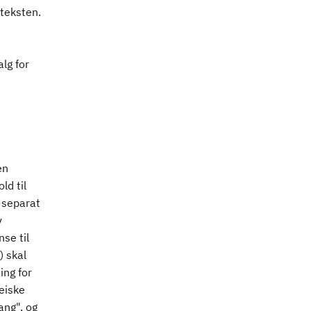
teksten.
lg for
en
d til
e separat
v
nse til
) skal
ng for
eiske
ang", og