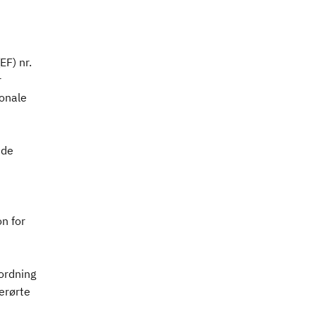
F) nr.
r
jonale
 de
n for
rordning
erørte