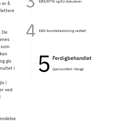
EØS/EFTA og EU diskuterer
 er å
 lettere
EØS-komitebeslutning vedtatt
. De
denes
r som
 kan
Ferdigbehandlet
og gis
nuitet i
Gjennomført i Norge
is i
er ved
l
vendelse