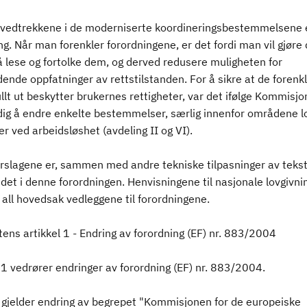
ovedtrekkene i de moderniserte koordineringsbestemmelsene 
ng. Når man forenkler forordningene, er det fordi man vil gjøre 
å lese og fortolke dem, og derved redusere muligheten for
ende oppfatninger av rettstilstanden. For å sikre at de forenk
ullt ut beskytter brukernes rettigheter, var det ifølge Kommisj
ig å endre enkelte bestemmelser, særlig innenfor områdene l
er ved arbeidsløshet (avdeling II og VI).
orslagene er, sammen med andre tekniske tilpasninger av teks
det i denne forordningen. Henvisningene til nasjonale lovgivni
i all hovedsak vedleggene til forordningene.
ens artikkel 1 - Endring av forordning (EF) nr. 883/2004
 1 vedrører endringer av forordning (EF) nr. 883/2004.
 gjelder endring av begrepet "Kommisjonen for de europeiske