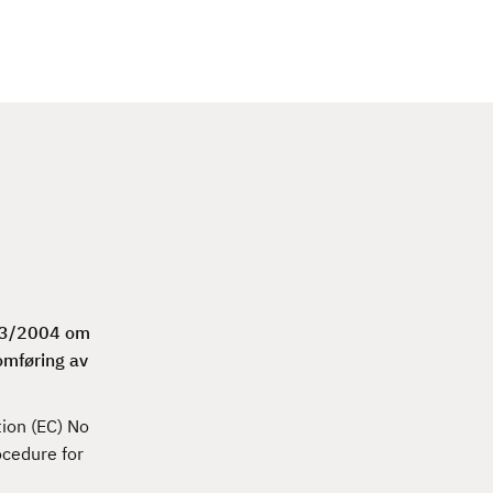
c
h
883/2004 om
omføring av
ion (EC) No
ocedure for