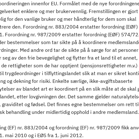
oordineringen innenfor EU. Formålet med de nye forordningene
gelverket enklere og mer brukervennlig. Fremstillingen er gjort
elig for den vanlige bruker og mer håndterlig for dem som skal
trere den. Forordning nr. 883/2004 erstatter forordning (EØF)
. Forordning nr. 987/2009 erstatter forordning (EØF) 574/72
der bestemmelser som tar sikte på å koordinere medlemslan
dninger. Med andre ord tar de sikte på å sørge for at persone
 seg av den frie bevegelighet og flytter fra et land til et annet,
de rettigheter som de har opptjent (pensjonsrettigheter m.v.) 
il trygdeordninger i tilflyttingslandet slik at man er sikret konti
ng og dekning for risiki. Enkelte særlige, ikke-avgiftsbaserte
telser av blandet art er koordinert på en slik måte at de skal g
landet, etter lovgivningen der. Det samme gjelder naturalytels
graviditet og fødsel. Det finnes egne bestemmelser om rett ti
sk behandling under midlertidig opphold i andre medlemsland.
ing (EF) nr. 883/2004 og forordning (EF) nr. 987/2009 fikk an
 1. mai 2010 og i EØS fra 1. juni 2012.