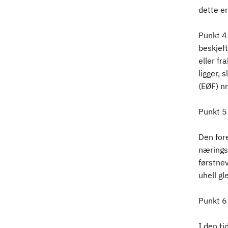
dette er
Punkt 4 
beskjeft
eller f
ligger, 
(EØF) nr
Punkt 5 
Den fore
nærings
førstnev
uhell gl
Punkt 6 
I den ti