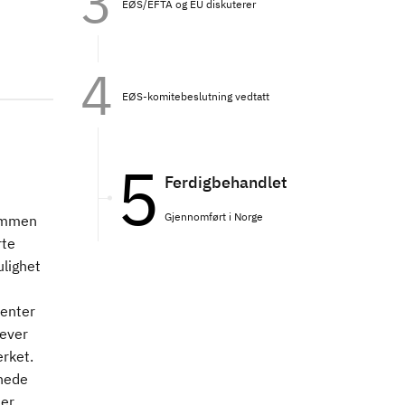
EØS/EFTA og EU diskuterer
EØS-komitebeslutning vedtatt
Ferdigbehandlet
Gjennomført i Norge
sammen
rte
ulighet
senter
lever
erket.
dnede
er.