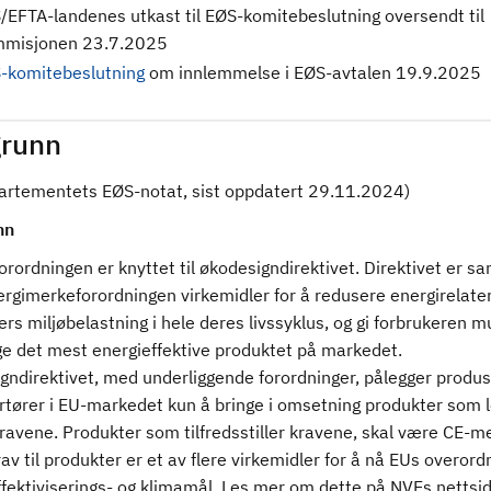
/EFTA-landenes utkast til EØS-komitebeslutning oversendt til
misjonen 23.7.2025
-komitebeslutning
om innlemmelse i EØS-avtalen 19.9.2025
runn
partementets EØS-notat, sist oppdatert 29.11.2024)
nn
rordningen er knyttet til økodesigndirektivet. Direktivet er 
rgimerkeforordningen virkemidler for å redusere energirelate
rs miljøbelastning i hele deres livssyklus, og gi forbrukeren m
lge det mest energieffektive produktet på markedet.
gndirektivet, med underliggende forordninger, pålegger produ
rtører i EU-markedet kun å bringe i omsetning produkter som 
kravene. Produkter som tilfredsstiller kravene, skal være CE-m
av til produkter er et av flere virkemidler for å nå EUs overor
fektiviserings- og klimamål. Les mer om dette på NVEs nettsid