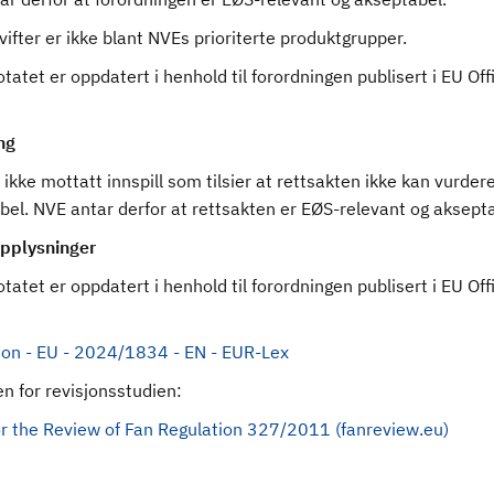
vifter er ikke blant NVEs prioriterte produktgrupper.
tatet er oppdatert i henhold til forordningen publisert i EU Offi
ng
ikke mottatt innspill som tilsier at rettsakten ikke kan vurde
bel. NVE antar derfor at rettsakten er EØS-relevant og aksepta
pplysninger
tatet er oppdatert i henhold til forordningen publisert i EU Offi
:
ion - EU - 2024/1834 - EN - EUR-Lex
en for revisjonsstudien:
or the Review of Fan Regulation 327/2011 (fanreview.eu)