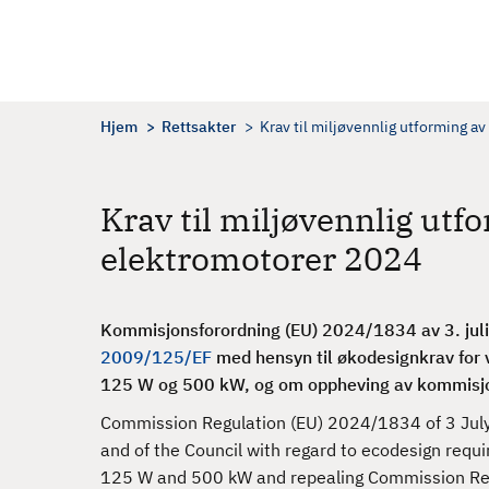
H
o
p
p
t
Hjem
Rettsakter
Krav til miljøvennlig utforming a
i
l
h
Krav til miljøvennlig utfo
o
elektromotorer 2024
v
e
d
Kommisjonsforordning (EU) 2024/1834 av 3. jul
i
2009/125/EF
med hensyn til økodesignkrav for 
n
125 W og 500 kW, og om oppheving av kommisjo
n
h
Commission Regulation (EU) 2024/1834 of 3 Jul
o
and of the Council with regard to ecodesign requ
l
125 W and 500 kW and repealing Commission Re