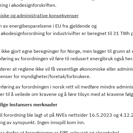
ing i økodesignforskriften.
ske og administrative konsekvenser
av energibesparelsene i EU fra gjeldende og
 økodesignforordning for industrivifter er beregnet til 31 TWh p
ikke gjort egne beregninger for Norge, men legger til grunn at 
øring av forordningen vil føre til redusert energibruk også her
erer at reglene ikke vil få vesentlige økonomiske eller admini
enser for myndigheter/foretak/forbrukere.
øring av forordningen i norsk rett vil medføre mindre adminis
r til å veilede om kravene og å føre tilsyn med at kravene føl
ige instansers merknader
il forordning ble lagt ut på NVEs nettsider 16.5.2023 og 4.12.
ng av synspunkt. Ingen innspill kom inn.
ar derfor at forordningen er EØS-relevant og akseptabel.