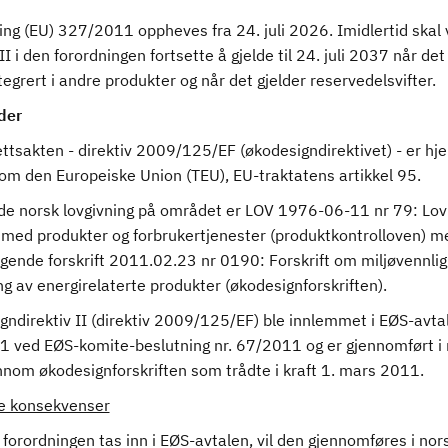
ing (EU) 327/2011 oppheves fra 24. juli 2026. Imidlertid skal
 III i den forordningen fortsette å gjelde til 24. juli 2037 når det
ntegrert i andre produkter og når det gjelder reservedelsvifter.
der
tsakten - direktiv 2009/125/EF (økodesigndirektivet) - er hje
 om den Europeiske Union (TEU), EU-traktatens artikkel 95.
de norsk lovgivning på området er LOV 1976-06-11 nr 79: Lo
l med produkter og forbrukertjenester (produktkontrolloven) m
ggende forskrift 2011.02.23 nr 0190: Forskrift om miljøvennlig
g av energirelaterte produkter (økodesignforskriften).
gndirektiv II (direktiv 2009/125/EF) ble innlemmet i EØS-avtal
1 ved EØS-komite-beslutning nr. 67/2011 og er gjennomført i 
nnom økodesignforskriften som trådte i kraft 1. mars 2011.
ge konsekvenser
orordningen tas inn i EØS-avtalen, vil den gjennomføres i nors