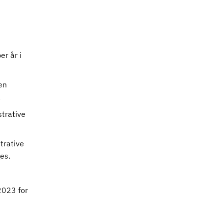
er år i
en
.
strative
trative
ges.
2023 for