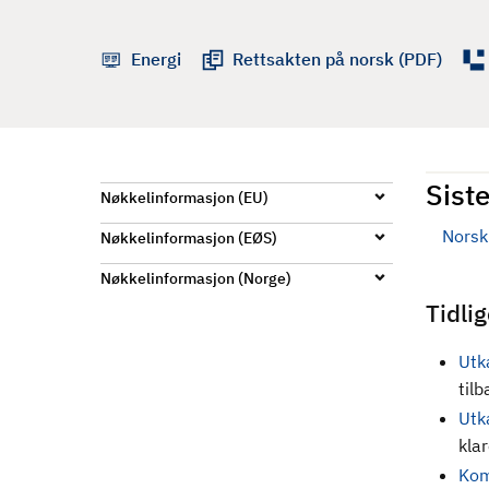
d
Energi
Rettsakten på norsk (PDF)
Siste
Nøkkelinformasjon (EU)
Norsk 
Nøkkelinformasjon (EØS)
Nøkkelinformasjon (Norge)
Tidli
Utka
til
Utk
kla
Kom