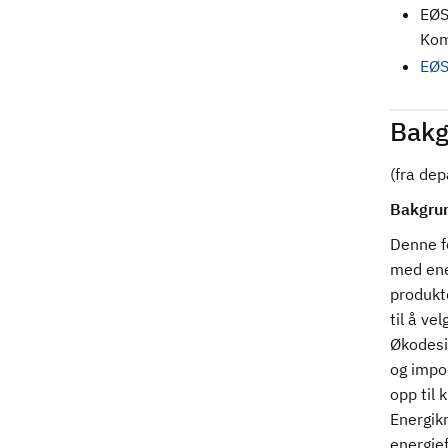
EØS
Kom
EØS
Bakg
(fra de
Bakgru
Denne fo
med ene
produkte
til å ve
Økodesi
og impo
opp til 
Energikr
energief