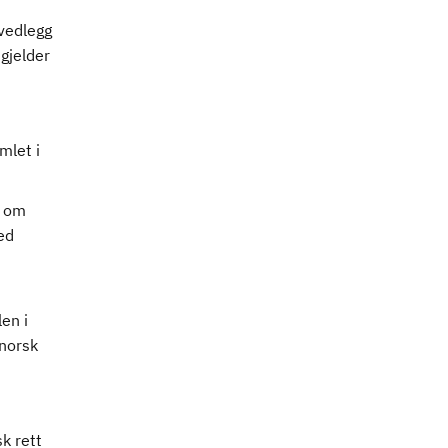
 vedlegg
 gjelder
mlet i
v om
ed
en i
norsk
k rett