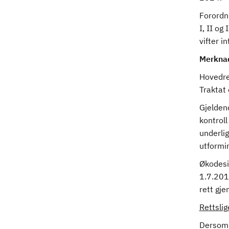
Forordn
I, II og
vifter i
Merkna
Hovedret
Traktat
Gjelden
kontrol
underli
utformin
Økodesi
1.7.201
rett gje
Rettsli
Dersom f