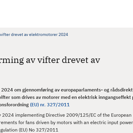
v vifter drevet av elektromotorer 2024
rming av vifter drevet av
i 2024 om gjennomføring av europaparlaments- og rådsdirekt
vifter som drives av motorer med en elektrisk inngangseffekt
nsforordning
(EU) nr. 327/2011
y 2024 implementing Directive 2009/125/EC of the European
irements for fans driven by motors with an electric input pow
gulation (EU) No 327/2011