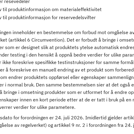
er resevedeler
v til produktinformasjon om materialeffektivitet
 til produktinformasjon for reservedelsvifter
ingen inneholder en bestemmelse om forbud mot omgåelse a
ket (artikkel 6 Circumvention). Det er forbudt å bringe i omset
r som er designet slik at produktets ytelse automatisk endres 
der testing i den hensikt å oppnå bedre verdier for ulike para
r ikke foreskrive spesifikke testinstruksjoner for samme formå
er å foreskrive en manuell endring av et produkt som forberede
som endrer produktets oppførsel eller egenskaper sammenlig
 er i normal bruk. Den samme bestemmelsen sier at det også e
å bringe i omsetning produkter som er utformet for å endre op
enskaper innen en kort periode etter at de er tatt i bruk på en
errer verdier for ulike parametere.
sdato for forordningen er 24. juli 2026. Imidlertid gjelder artik
else av regelverket) og artikkel 9 nr. 2 i forordningen fra 24. j