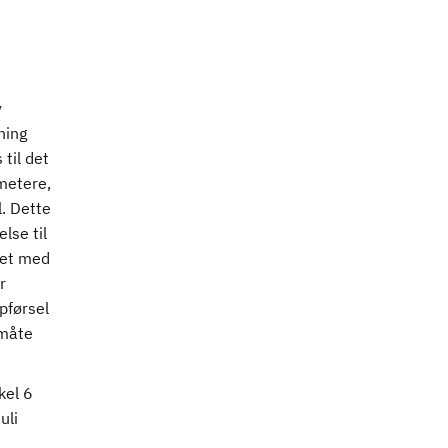
v
ning
til det
metere,
l. Dette
lse til
net med
r
pførsel
 måte
kel 6
uli