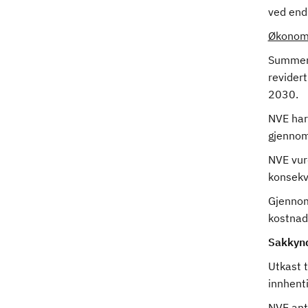
ved endr
Økonomi
Summen 
revidert
2030.
NVE har 
gjennomf
NVE vurd
konsekv
Gjennomf
kostnade
Sakkynd
Utkast t
innhenti
NVE ant