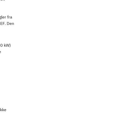
ler fra
EF. Den
00 kW)
e
ekke