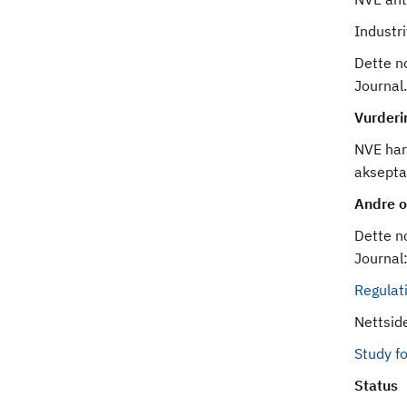
Industri
Dette no
Journal.
Vurderi
NVE har 
aksepta
Andre o
Dette no
Journal
Regulat
Nettsid
Study f
Status