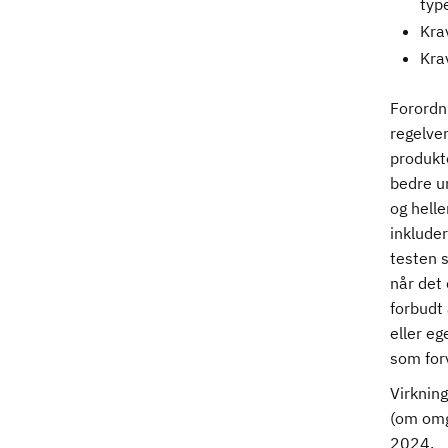
typ
Kra
Krav
Forordn
regelver
produkte
bedre un
og helle
inkluder
testen 
når det
forbudt 
eller eg
som forv
Virkning
(om omgå
2024.