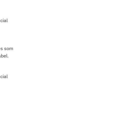
cial
res som
bel.
cial