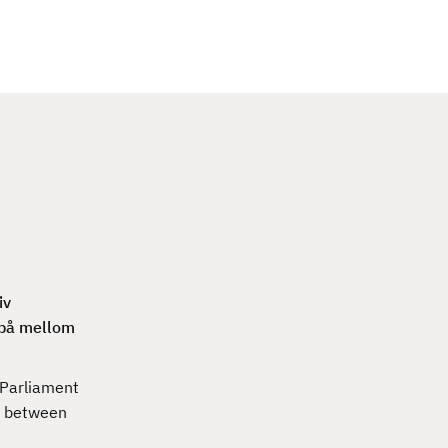
c
h
iv
 på mellom
 Parliament
er between