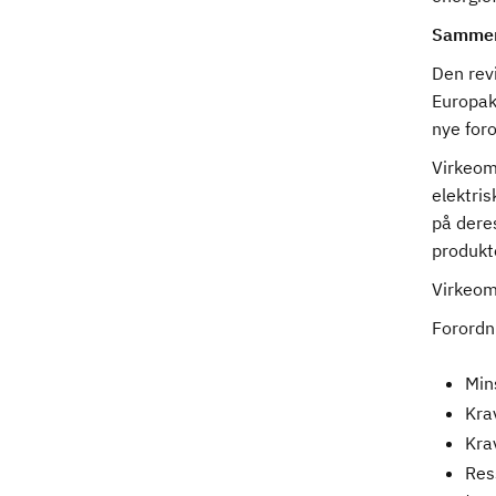
Sammen
Den revi
Europak
nye for
Virkeom
elektri
på deres
produkt
Virkeomr
Forordn
Mins
Kra
Krav
Ress