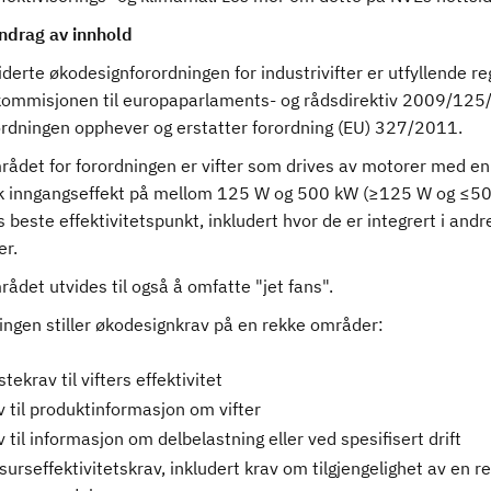
drag av innhold
derte økodesignforordningen for industrivifter er utfyllende reg
ommisjonen til europaparlaments- og rådsdirektiv 2009/125/
ordningen opphever og erstatter forordning (EU) 327/2011.
rådet for forordningen er vifter som drives av motorer med en
sk inngangseffekt på mellom 125 W og 500 kW (≥125 W og ≤5
 beste effektivitetspunkt, inkludert hvor de er integrert i andr
er.
ådet utvides til også å omfatte "jet fans".
ingen stiller økodesignkrav på en rekke områder:
tekrav til vifters effektivitet
v til produktinformasjon om vifter
 til informasjon om delbelastning eller ved spesifisert drift
urseffektivitetskrav, inkludert krav om tilgjengelighet av en r