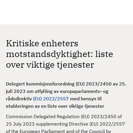
H
c
h
o
p
p
t
Kritiske enheters
i
l
motstandsdyktighet: liste
h
over viktige tjenester
o
v
e
Delegert kommisjonsforordning (EU) 2023/2450 av 25.
d
juli 2023 om utfylling av europaparlaments- og
i
rådsdirektiv
(EU) 2022/2557
med hensyn til
n
etableringen av en liste over viktige tjenester
n
h
Commission Delegated Regulation (EU) 2023/2450 of
o
25 July 2023 supplementing Directive (EU) 2022/2557
l
of the European Parliament and of the Council by