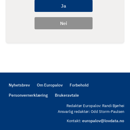
Nyhetsbrev
Om Europalov
Forbehold
Footer
Personvernerklæring
Brukeravtale
Redaktør Europalov: Randi Bjørhei
Ansvarlig redaktør: Odd Storm-Paulsen
europalov@lovdata.no
Kontakt: