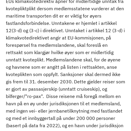
EUs klimakvotedirektiv åpner for midlertidige unntak fra
kvotepliktplikt dersom medlemsstatene vurderer at den
maritime transporten dit er er viktig for øyers
fastlandsforbindelse. Unntakene er hjemlet i artikkel
12(3-d) og (3-c) i direktivet. Unntaket i artikkel 12 (3-d) i
klimakvotedirektivet angir at EU-kommisjonen, på
forespørsel fra medlemslandene, skal foreslå en
rettsakt som klargjør hvilke øyer som er midlertidig
unntatt kvoteplikt. Medlemslandene skal, for de øyene
og havnene som er angitt på listen i rettsakten, anse
kvoteplikten som oppfylt. Sanksjoner skal dermed ikke
gis frem til 31. desember 2030. Dette gjelder reiser som
er gjort av passasjerskip (unntatt cruiseskip), og
bilferger/"ro-pax". Disse reisene må foregå mellom en
havn på en øy under jurisdiksjonen til et medlemsland,
med ingen vei- eller jernbanetilknytning med fastlandet
og med et innbyggertall på under 200 000 personer
(basert på data fra 2022), og en havn under jurisdiksjon