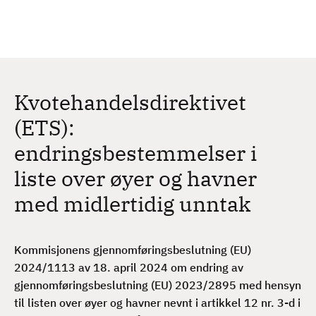
H
c
h
o
p
p
t
Kvotehandelsdirektivet
i
l
(ETS):
h
endringsbestemmelser i
o
v
liste over øyer og havner
e
med midlertidig unntak
d
i
n
Kommisjonens gjennomføringsbeslutning (EU)
n
2024/1113 av 18. april 2024 om endring av
h
gjennomføringsbeslutning (EU) 2023/2895 med hensyn
o
til listen over øyer og havner nevnt i artikkel 12 nr. 3-d i
l