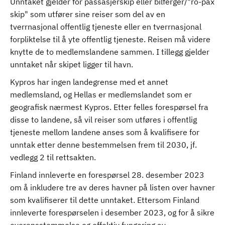
Unntaket gjelder for passasjerskip eller bilferger/"ro-pax
skip" som utfører sine reiser som del av en
tverrnasjonal offentlig tjeneste eller en tverrnasjonal
forpliktelse til å yte offentlig tjeneste. Reisen må videre
knytte de to medlemslandene sammen. I tillegg gjelder
unntaket når skipet ligger til havn.
Kypros har ingen landegrense med et annet
medlemsland, og Hellas er medlemslandet som er
geografisk nærmest Kypros. Etter felles forespørsel fra
disse to landene, så vil reiser som utføres i offentlig
tjeneste mellom landene anses som å kvalifisere for
unntak etter denne bestemmelsen frem til 2030, jf.
vedlegg 2 til rettsakten.
Finland innleverte en forespørsel 28. desember 2023
om å inkludere tre av deres havner på listen over havner
som kvalifiserer til dette unntaket. Ettersom Finland
innleverte forespørselen i desember 2023, og for å sikre