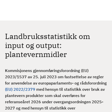
H
c
h
o
p
p
t
Landbruksstatistikk om
i
l
input og output:
h
plantevernmidler
o
v
e
Kommisjonens gjennomføringsforordning (EU)
d
2023/1537 av 25. juli 2023 om fastsettelse av regler
i
for anvendelse av europaparlaments- og rådsforordning
n
(EU) 2022/2379
med hensyn til statistikk over bruk av
n
plantevern produkter som skal overføres for
h
referanseåret 2026 under overgangsordningen 2025-
o
2027 og med hensyn til statistikk over
l