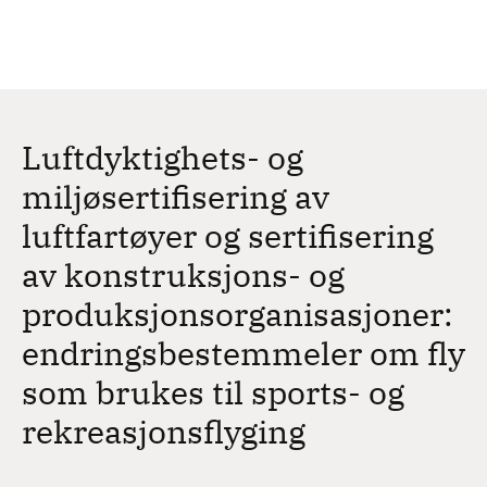
H
c
h
o
p
p
t
Luftdyktighets- og
i
l
miljøsertifisering av
h
luftfartøyer og sertifisering
o
v
av konstruksjons- og
e
produksjonsorganisasjoner:
d
i
endringsbestemmeler om fly
n
som brukes til sports- og
n
h
rekreasjonsflyging
o
l