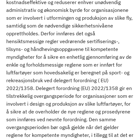
kostnadseffektive og reduserer enhver unødvendig
administrativ og økonomisk byrde for organisasjonene
som er involvert i utformingen og produksjon av slike fly,
samtidig som de nødvendige sikkerhetsnivåene
opprettholdes. Derfor innføres det også
hensiktsmessige regler vedrørende sertifiserings-,
tilsyns- og håndhevingsoppgavene til kompetente
myndigheter for å sikre en enhetlig gjennomføring av de
enkle og forholdsmessige reglene som er innført for
luftfartøyer som hovedsakelig er beregnet på sport- og
rekreasjonsbruk ved delegert forordning ( EU)
2022/1358. Delegert forordning (EU) 2022/1358 gir en
tilstrekkelig overgangsperiode for organisasjoner som er
involvert i design og produksjon av slike luftfartøyer, for
å sikre at de overholder de nye reglene og prosedyrene
som innføres ved nevnte forordning. Den samme
overgangsperioden bør også gjelde når det gjelder
reglene for kompetente myndigheter, i tillegg til at det er