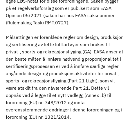
egne EØS-notat for disse forordningene. Saken bygger
på et regelverksforslag som er publisert som EASA
Opinion 05/2021 (saken har hos EASA saksnummer
(Rulemaking Task) RMT.0727).
Målsettingen er forenklede regler om design, produksjon
og sertifisering av lette luftfartøyer som brukes til
privat-, sports-og rekreasjonsflyging (GA). EASA anser at
den beste måten å innføre nødvendig proporsjonalitet i
sertifiseringsprosessen er ved å innføre særlige regler
angående design-og produksjonsaktiviteter for privat-,
sports- og rekreasjonsflyging (Part 21 Light), som vil
være atskilt fra den nåværende Part 21. Dette vil
oppnås ved å legge til et nytt vedlegg (Annex Ib) til
forordning (EU) nr. 748/2012 og innta
overensstemmende endringer i denne forordningen og i
forordning (EU) nr. 1321/2014.