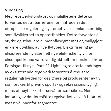
Vurdering
Med regelverksforslaget og mulighetene dette gir,
forventes det at barrierene for inntreden i det
europeiske reguleringssystemet vil bli senket samtidig
som flysikkerheten opprettholdes. Dette forventes å
styrke og stimulere allmennflysegmentet og muliggjøre
enklere utvikling av nye flytyper. Elektrifisering av
eksisterende fly eller helt nye elektriske fly vil for
eksempel kunne være veldig aktuelt for norske aktører.
Forslaget til nye "Part 21 Light" og relaterte endringer
av eksisterende regelverk forventes å redusere
reguleringsbyrden for designere og produsenter av fly
som brukes til privat-, sports- og rekreasjonsflyging,
mens et høyt sikkerhetsnivå fortsatt sikres. Med
innføring av det foreslåtte regelverket vil vi få tilført et
nytt nivå innenfor segmentet.