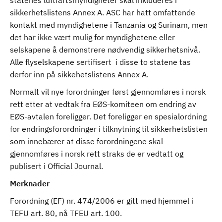
statenes luftfartsmyndigheter skal inkluderes i
sikkerhetslistens Annex A. ASC har hatt omfattende
kontakt med myndighetene i Tanzania og Surinam, men
det har ikke vært mulig for myndighetene eller
selskapene å demonstrere nødvendig sikkerhetsnivå.
Alle flyselskapene sertifisert i disse to statene tas
derfor inn på sikkehetslistens Annex A.
Normalt vil nye forordninger først gjennomføres i norsk
rett etter at vedtak fra EØS-komiteen om endring av
EØS-avtalen foreligger. Det foreligger en spesialordning
for endringsforordninger i tilknytning til sikkerhetslisten
som innebærer at disse forordningene skal
gjennomføres i norsk rett straks de er vedtatt og
publisert i Official Journal.
Merknader
Forordning (EF) nr. 474/2006 er gitt med hjemmel i
TEFU art. 80, nå TFEU art. 100.