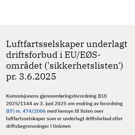
H
c
h
o
p
p
t
Luftfartsselskaper underlagt
i
l
driftsforbud i EU/EØS-
h
området ('sikkerhetslisten')
o
v
pr. 3.6.2025
e
d
i
Kommisjonens gjennomføringsforordning (EU)
n
2025/1144 av 3. juni 2025 om endring av forordning
n
(EF) nr. 474/2006
med hensyn til listen over
h
luftfartsselskaper som er underlagt driftsforbud eller
o
driftsbegrensninger i Unionen
l