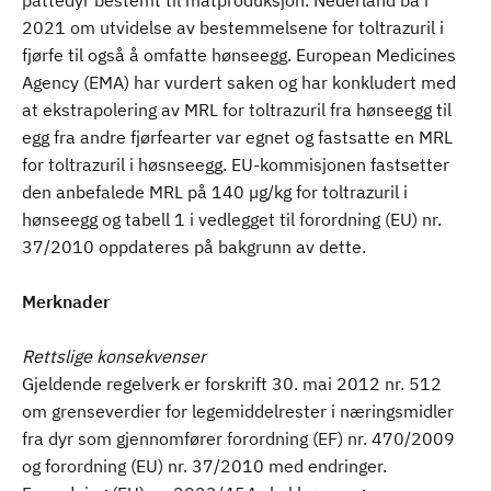
pattedyr bestemt til matproduksjon. Nederland ba i
2021 om utvidelse av bestemmelsene for toltrazuril i
fjørfe til også å omfatte hønseegg. European Medicines
Agency (EMA) har vurdert saken og har konkludert med
at ekstrapolering av MRL for toltrazuril fra hønseegg til
egg fra andre fjørfearter var egnet og fastsatte en MRL
for toltrazuril i høsnseegg. EU-kommisjonen fastsetter
den anbefalede MRL på 140 µg/kg for toltrazuril i
hønseegg og tabell 1 i vedlegget til forordning (EU) nr.
37/2010 oppdateres på bakgrunn av dette.
Merknader
Rettslige konsekvenser
Gjeldende regelverk er forskrift 30. mai 2012 nr. 512
om grenseverdier for legemiddelrester i næringsmidler
fra dyr som gjennomfører forordning (EF) nr. 470/2009
og forordning (EU) nr. 37/2010 med endringer.