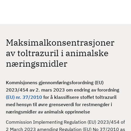
H
c
h
o
p
p
t
Maksimalkonsentrasjoner
i
l
av toltrazuril i animalske
h
næringsmidler
o
v
e
Kommisjonens gjennomføringsforordning (EU)
d
2023/454 av 2. mars 2023 om endring av forordning
i
(EU) nr. 37/2010
for å klassifisere stoffet toltrazuril
n
med hensyn til øvre grenseverdi for restmengder i
n
næringsmidler av animalsk opprinnelse
h
o
Commission Implementing Regulation (EU) 2023/454 of
l
2 March 2023 amending Regulation (EU) No 37/2010 as