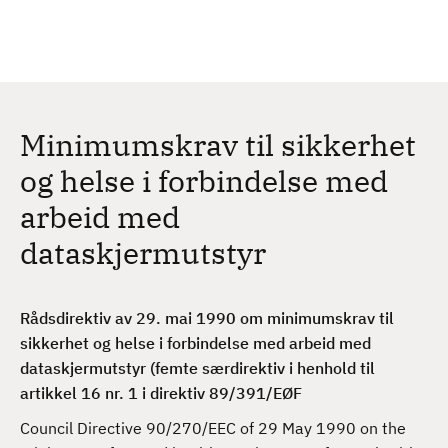
H
c
h
o
p
p
t
Minimumskrav til sikkerhet
i
l
og helse i forbindelse med
h
arbeid med
o
v
dataskjermutstyr
e
d
i
Rådsdirektiv av 29. mai 1990 om minimumskrav til
n
sikkerhet og helse i forbindelse med arbeid med
n
dataskjermutstyr (femte særdirektiv i henhold til
h
artikkel 16 nr. 1 i direktiv 89/391/EØF
o
Council Directive 90/270/EEC of 29 May 1990 on the
l