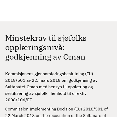
H
c
h
o
p
p
t
Minstekrav til sjøfolks
i
l
opplæringsnivå:
h
godkjenning av Oman
o
v
e
Kommisjonens gjennomføringsbeslutning (EU)
d
2018/501 av 22. mars 2018 om godkjenning av
i
Sultanatet Oman med hensyn til opplæring og
n
sertifisering av sjøfolk i henhold til direktiv
n
2008/106/EF
h
o
Commission Implementing Decision (EU) 2018/501 of
l
22 March 2018 on the recognition of the Sultanate of