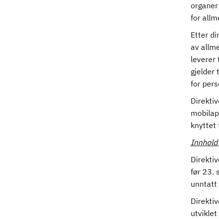
organer
for allm
Etter di
av allme
leverer 
gjelder
for per
Direkti
mobilapp
knyttet 
Innhold
Direktiv
før 23. 
unntatt 
Direktiv
utviklet