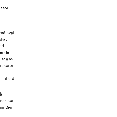
t for
 må avgi
skal
med
lende
 seg av.
brukeren
 innhold
på
aner bør
dningen