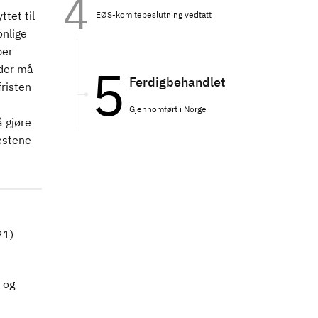
ttet til
EØS-komitebeslutning vedtatt
onlige
ber
der må
Ferdigbehandlet
fristen
Gjennomført i Norge
å gjøre
estene
21)
 og