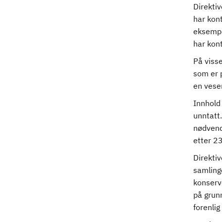
Direktiv
har kont
eksempe
har kont
På visse
som er p
en vesen
Innhold 
unntatt.
nødvendi
etter 2
Direktiv
samlinge
konserve
på grun
forenlig