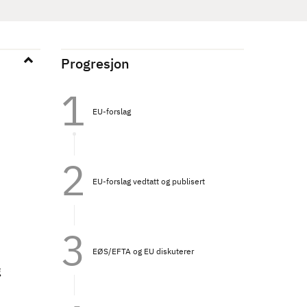
Progresjon
EU-forslag
EU-forslag vedtatt og publisert
EØS/EFTA og EU diskuterer
g