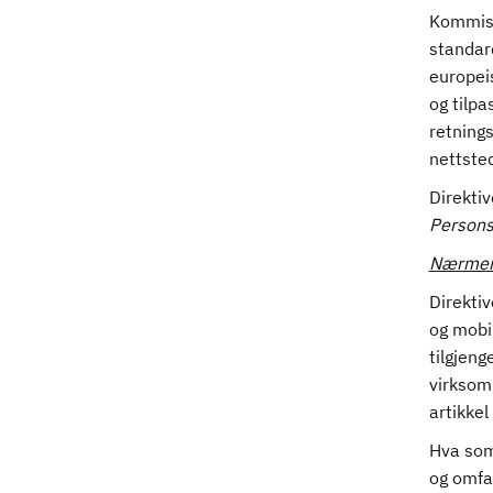
Kommisjo
standard
europei
og tilp
retnings
nettste
Direkti
Persons
Nærmere
Direkti
og mobil
tilgjeng
virksomh
artikkel
Hva som 
og omfat