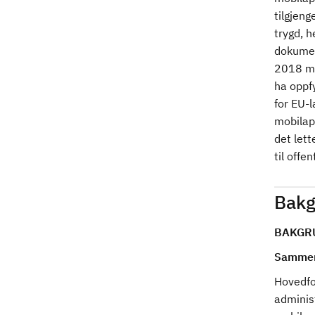
tilgjeng
trygd, h
dokumen
2018 me
ha oppfy
for EU-
mobilapp
det let
til offe
Bakg
BAKGR
Sammen
Hovedfor
administ