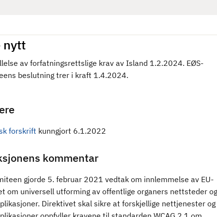
 nytt
lelse av forfatningsrettslige krav av Island 1.2.2024. EØS-
ens beslutning trer i kraft 1.4.2024.
gere
k forskrift
kunngjort 6.1.2022
ksjonens kommentar
iteen gjorde 5. februar 2021 vedtak om innlemmelse av EU-
et om universell utforming av offentlige organers nettsteder o
likasjoner. Direktivet skal sikre at forskjellige nettjenester og
plikasjoner oppfyller kravene til standarden WCAG 2.1 om