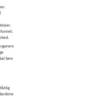
kan
l
telser.
mfunnet.
arked.
 organers
ge
kal føre
tåelig
ndardene