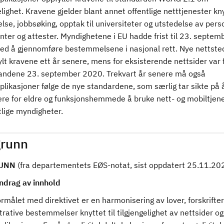
elighet. Kravene gjelder blant annet offentlige netttjenester kny
else, jobbsøking, opptak til universiteter og utstedelse av pers
ter og attester. Myndighetene i EU hadde frist til 23. septem
d å gjennomføre bestemmelsene i nasjonal rett. Nye nettste
lt kravene ett år senere, mens for eksisterende nettsider var 
landene 23. september 2020. Trekvart år senere må også
likasjoner følge de nye standardene, som særlig tar sikte på 
tere for eldre og funksjonshemmede å bruke nett- og mobiltjen
ntlige myndigheter.
runn
UNN
(fra departementets EØS-notat, sist oppdatert 25.11.20
drag av innhold
målet med direktivet er en harmonisering av lover, forskrifter
rative bestemmelser knyttet til tilgjengelighet av nettsider og