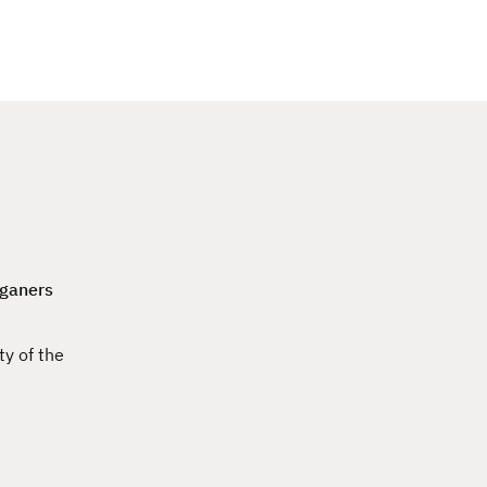
c
h
rganers
y of the