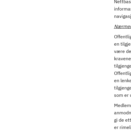
Nettbase
informas
navigas
Nærmere
Offentli
en tilgj
være det
kravene 
tilgjeng
Offentl
en lenk
tilgjeng
som er u
Medlemsl
anmodnin
gi de e
er rimel