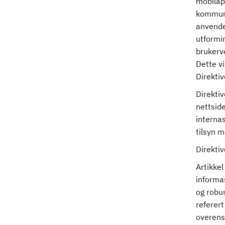
mobilapp
kommuni
anvende
utformi
brukerve
Dette vi
Direktiv
Direktiv
nettside
interna
tilsyn m
Direktiv
Artikkel
informas
og robu
referert
overens