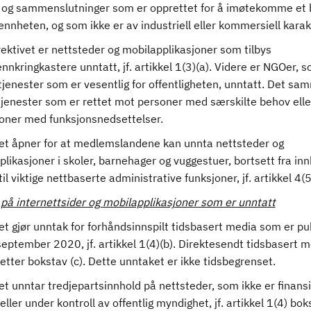
 og sammenslutninger som er opprettet for å imøtekomme et
ennheten, og som ikke er av industriell eller kommersiell karak
rektivet er nettsteder og mobilapplikasjoner som tilbys
nnkringkastere unntatt, jf. artikkel 1(3)(a). Videre er NGOer, 
tjenester som er vesentlig for offentligheten, unntatt. Det sa
 tjenester som er rettet mot personer med særskilte behov ell
soner med funksjonsnedsettelser.
vet åpner for at medlemslandene kan unnta nettsteder og
likasjoner i skoler, barnehager og vuggestuer, bortsett fra inn
til viktige nettbaserte administrative funksjoner, jf. artikkel 4(5
 på internettsider og mobilapplikasjoner som er unntatt
et gjør unntak for forhåndsinnspilt tidsbasert media som er pu
september 2020, jf. artikkel 1(4)(b). Direktesendt tidsbasert m
etter bokstav (c). Dette unntaket er ikke tidsbegrenset.
et unntar tredjepartsinnhold på nettsteder, som ikke er finansi
 eller under kontroll av offentlig myndighet, jf. artikkel 1(4) bok