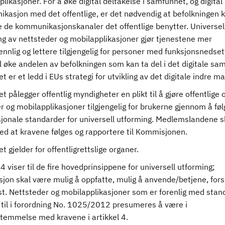
likasjoner. For å øke digital deltakelse i samfunnet, og digital
kasjon med det offentlige, er det nødvendig at befolkningen 
 de kommunikasjonskanaler det offentlige benytter. Universel
ng av nettsteder og mobilapplikasjoner gjør tjenestene mer
nnlig og lettere tilgjengelig for personer med funksjonsnedset
l øke andelen av befolkningen som kan ta del i det digitale sa
et er et ledd i EUs strategi for utvikling av det digitale indre m
et pålegger offentlig myndigheter en plikt til å gjøre offentlige
r og mobilapplikasjoner tilgjengelig for brukerne gjennom å føl
sjonale standarder for universell utforming. Medlemslandene s
ed at kravene følges og rapportere til Kommisjonen.
et gjelder for offentligrettslige organer.
 4 viser til de fire hovedprinsippene for universell utforming;
jon skal være mulig å oppfatte, mulig å anvende/betjene, fors
st. Nettsteder og mobilapplikasjoner som er forenlig med sta
 til i forordning No. 1025/2012 presumeres å være i
temmelse med kravene i artikkel 4.