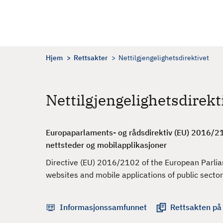
H
o
p
p
t
Hjem
Rettsakter
Nettilgjengelighetsdirektivet
i
l
h
Nettilgjengelighetsdirekt
o
v
e
Europaparlaments- og rådsdirektiv (EU) 2016/21
d
nettsteder og mobilapplikasjoner
i
Directive (EU) 2016/2102 of the European Parliam
n
websites and mobile applications of public secto
n
h
o
Informasjonssamfunnet
Rettsakten på
l