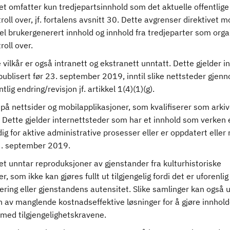
et omfatter kun tredjepartsinnhold som det aktuelle offentlige
roll over, jf. fortalens avsnitt 30. Dette avgrenser direktivet m
l brukergenerert innhold og innhold fra tredjeparter som orga
roll over.
 vilkår er også intranett og ekstranett unntatt. Dette gjelder i
ublisert før 23. september 2019, inntil slike nettsteder gjen
tlig endring/revisjon jf. artikkel 1(4)(1)(g).
på nettsider og mobilapplikasjoner, som kvalifiserer som arkive
 Dette gjelder internettsteder som har et innhold som verken 
g for aktive administrative prosesser eller er oppdatert eller 
3. september 2019.
et unntar reproduksjoner av gjenstander fra kulturhistoriske
r, som ikke kan gjøres fullt ut tilgjengelig fordi det er uforenli
ring eller gjenstandens autensitet. Slike samlinger kan også 
n av manglende kostnadseffektive løsninger for å gjøre innhold
 med tilgjengelighetskravene.