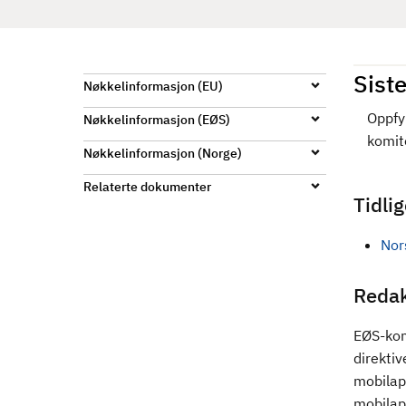
d
Siste
Nøkkelinformasjon (EU)
Oppfyl
Nøkkelinformasjon (EØS)
komite
Nøkkelinformasjon (Norge)
Relaterte dokumenter
Tidli
Nors
Reda
EØS-kom
direktiv
mobilapp
mobilap