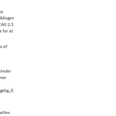
ny
iklingen
WCAG 2.1
 for at
s of
steder
 mer
lig, jf.
fattes