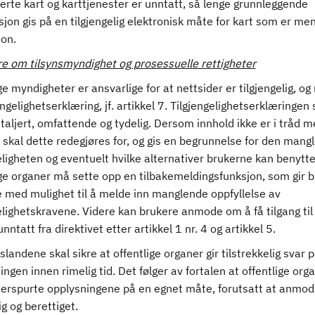
rte kart og karttjenester er unntatt, så lenge grunnleggende
jon gis på en tilgjengelig elektronisk måte for kart som er men
jon.
 om tilsynsmyndighet og prosessuelle rettigheter
ge myndigheter er ansvarlige for at nettsider er tilgjengelig, og
engelighetserklæring, jf. artikkel 7. Tilgjengelighetserklæringen 
aljert, omfattende og tydelig. Dersom innhold ikke er i tråd 
skal dette redegjøres for, og gis en begrunnelse for den mang
eligheten og eventuelt hvilke alternativer brukerne kan benytte
ige organer må sette opp en tilbakemeldingsfunksjon, som gir 
e med mulighet til å melde inn manglende oppfyllelse av
elighetskravene. Videre kan brukere anmode om å få tilgang til
nntatt fra direktivet etter artikkel 1 nr. 4 og artikkel 5.
andene skal sikre at offentlige organer gir tilstrekkelig svar 
gen innen rimelig tid. Det følger av fortalen at offentlige org
tterspurte opplysningene på en egnet måte, forutsatt at anmo
ig og berettiget.