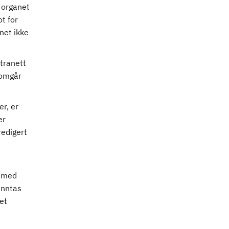
 organet
ot for
net ikke
ntranett
nomgår
r, er
er
redigert
g med
unntas
et