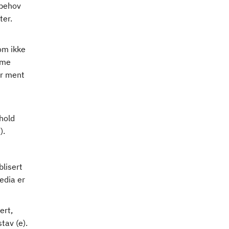
 behov
ter.
som ikke
mme
er ment
hold
).
blisert
edia er
ert,
stav (e).