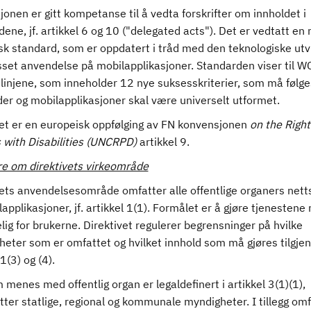
nen er gitt kompetanse til å vedta forskrifter om innholdet i
ene, jf. artikkel 6 og 10 ("delegated acts"). Det er vedtatt en 
sk standard, som er oppdatert i tråd med den teknologiske utv
asset anvendelse på mobilapplikasjoner. Standarden viser til 
linjene, som inneholder 12 nye suksesskriterier, som må følges
der og mobilapplikasjoner skal være universelt utformet.
vet er en europeisk oppfølging av FN konvensjonen
on the Right
 with Disabilities (UNCRPD)
artikkel 9.
 om direktivets virkeområde
vets anvendelsesområde omfatter alle offentlige organers nett
applikasjoner, jf. artikkel 1(1). Formålet er å gjøre tjenestene
elig for brukerne. Direktivet regulerer begrensninger på hvilke
eter som er omfattet og hvilket innhold som må gjøres tilgjenge
 1(3) og (4).
menes med offentlig organ er legaldefinert i artikkel 3(1)(1),
ter statlige, regional og kommunale myndigheter. I tillegg om