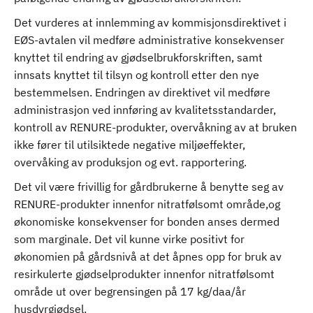
Det vurderes at innlemming av kommisjonsdirektivet i
EØS-avtalen vil medføre administrative konsekvenser
knyttet til endring av gjødselbrukforskriften, samt
innsats knyttet til tilsyn og kontroll etter den nye
bestemmelsen. Endringen av direktivet vil medføre
administrasjon ved innføring av kvalitetsstandarder,
kontroll av RENURE-produkter, overvåkning av at bruken
ikke fører til utilsiktede negative miljøeffekter,
overvåking av produksjon og evt. rapportering.
Det vil være frivillig for gårdbrukerne å benytte seg av
RENURE-produkter innenfor nitratfølsomt område,og
økonomiske konsekvenser for bonden anses dermed
som marginale. Det vil kunne virke positivt for
økonomien på gårdsnivå at det åpnes opp for bruk av
resirkulerte gjødselprodukter innenfor nitratfølsomt
område ut over begrensingen på 17 kg/daa/år
husdyrgjødsel.