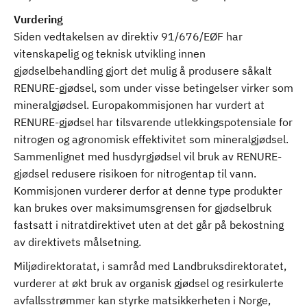
Vurdering
Siden vedtakelsen av direktiv 91/676/EØF har
vitenskapelig og teknisk utvikling innen
gjødselbehandling gjort det mulig å produsere såkalt
RENURE-gjødsel, som under visse betingelser virker som
mineralgjødsel. Europakommisjonen har vurdert at
RENURE-gjødsel har tilsvarende utlekkingspotensiale for
nitrogen og agronomisk effektivitet som mineralgjødsel.
Sammenlignet med husdyrgjødsel vil bruk av RENURE-
gjødsel redusere risikoen for nitrogentap til vann.
Kommisjonen vurderer derfor at denne type produkter
kan brukes over maksimumsgrensen for gjødselbruk
fastsatt i nitratdirektivet uten at det går på bekostning
av direktivets målsetning.
Miljødirektoratat, i samråd med Landbruksdirektoratet,
vurderer at økt bruk av organisk gjødsel og resirkulerte
avfallsstrømmer kan styrke matsikkerheten i Norge,