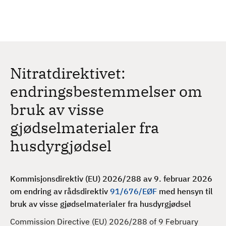
H
c
h
o
p
p
t
Nitratdirektivet:
i
l
endringsbestemmelser om
h
bruk av visse
o
v
gjødselmaterialer fra
e
husdyrgjødsel
d
i
n
Kommisjonsdirektiv (EU) 2026/288 av 9. februar 2026
n
om endring av rådsdirektiv
91/676/EØF
med hensyn til
h
bruk av visse gjødselmaterialer fra husdyrgjødsel
o
l
Commission Directive (EU) 2026/288 of 9 February