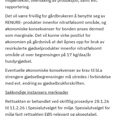
miljøeffekter, overvåking av produksjon, samt evt.
rapportering.
Det vil være frivillig for gårdbrukeren å benytte seg av
RENURE- produkter innenfor nitratfølsomt område, og
økonomiske konsekvenser for bonden anses dermed
som marginale. Det vil kunne virke positivt for
økonomien på gårdsnivå at det åpnes opp for bruk av
resirkulerte gjødselprodukter innenfor nitratfølsomt
område ut over begrensingen på 17 kg/daa/år
husdyrgjødsel.
Eventuelle økonomiske konsekvenser av krav til bl.a
strengere gjødselbegrensninger må utredes i forbindelse
med evt. endring av gjødselbrukforskriften.
Sakkyndige instansers merknader
Rettsakten er behandlet ved skriftlig prosedyre 28.1.26
til 11.2.26 i Spesialutvalget for miljø. Spesialutvalget for
miljø fant rettsakten EØS-relevant og akseptabel.