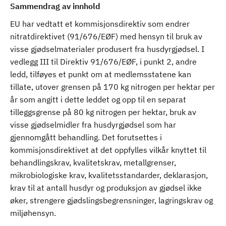
Sammendrag av innhold
EU har vedtatt et kommisjonsdirektiv som endrer
nitratdirektivet (91/676/EØF) med hensyn til bruk av
visse gjødselmaterialer produsert fra husdyrgjødsel. I
vedlegg III til Direktiv 91/676/EØF, i punkt 2, andre
ledd, tilføyes et punkt om at medlemsstatene kan
tillate, utover grensen på 170 kg nitrogen per hektar per
år som angitt i dette leddet og opp til en separat
tilleggsgrense på 80 kg nitrogen per hektar, bruk av
visse gjødselmidler fra husdyrgjødsel som har
gjennomgått behandling. Det forutsettes i
kommisjonsdirektivet at det oppfylles vilkår knyttet til
behandlingskrav, kvalitetskrav, metallgrenser,
mikrobiologiske krav, kvalitetsstandarder, deklarasjon,
krav til at antall husdyr og produksjon av gjødsel ikke
øker, strengere gjødslingsbegrensninger, lagringskrav og
miljøhensyn.