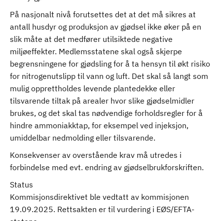
På nasjonalt nivå forutsettes det at det må sikres at
antall husdyr og produksjon av gjødsel ikke øker på en
slik måte at det medfører utilsiktede negative
miljøeffekter. Medlemsstatene skal også skjerpe
begrensningene for gjødsling for å ta hensyn til økt risiko
for nitrogenutslipp til vann og luft. Det skal så langt som
mulig opprettholdes levende plantedekke eller
tilsvarende tiltak på arealer hvor slike gjødselmidler
brukes, og det skal tas nødvendige forholdsregler for å
hindre ammoniakktap, for eksempel ved injeksjon,
umiddelbar nedmolding eller tilsvarende.
Konsekvenser av overstående krav må utredes i
forbindelse med evt. endring av gjødselbrukforskriften.
Status
Kommisjonsdirektivet ble vedtatt av kommisjonen
19.09.2025. Rettsakten er til vurdering i EØS/EFTA-