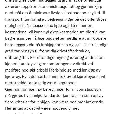
driftsutgifter. Det må legges til grunn at de offentlige
aktørene opptrer økonomisk rasjonelt og gjør innkjøp
med mål om å minimere livsløpskostnadene knyttet til
transport. Innføring av begrensninger på det offentliges
mulighet til å tilpasse sine kjøp og til å minimere
kostnadene, vil kunne gi økte kostnader. Imidlertid kan
begrensninger i årlige budsjetter medføre at innkjøpere
bare legger vekt på innkjøpsprisen og ikke i tilstrekkelig
grad tar hensyn til fremtidig drivstofforbruk og
driftsutgifter. For offentlige myndigheter og andre som
kjøper kjøretøy vil gjennomføringen av direktivet
medføre noe økt arbeid i forbindelse med innkjøp av
kjøretøy. Hvis det settes minstekrav til kjøretøyene, vil
merarbeidet antakelig være begrenset.
Gjennomføringen av beregninger for miljøutslipp som
må gjøres hvis miljøstandarder kun tas inn som ett av
flere kriterier for innkjøp, kan være noe mer krevende.
Her antas at det vil være nødvendig med