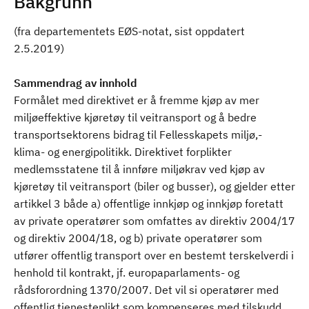
Bakgrunn
(fra departementets EØS-notat, sist oppdatert
2.5.2019)
Sammendrag av innhold
Formålet med direktivet er å fremme kjøp av mer
miljøeffektive kjøretøy til veitransport og å bedre
transportsektorens bidrag til Fellesskapets miljø,-
klima- og energipolitikk. Direktivet forplikter
medlemsstatene til å innføre miljøkrav ved kjøp av
kjøretøy til veitransport (biler og busser), og gjelder etter
artikkel 3 både a) offentlige innkjøp og innkjøp foretatt
av private operatører som omfattes av direktiv 2004/17
og direktiv 2004/18, og b) private operatører som
utfører offentlig transport over en bestemt terskelverdi i
henhold til kontrakt, jf. europaparlaments- og
rådsforordning 1370/2007. Det vil si operatører med
offentlig tjenesteplikt som kompenseres med tilskudd