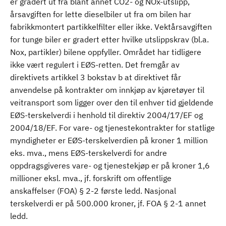
er gradert ut fra blant annet CO2- og NOx-utslipp,
årsavgiften for lette dieselbiler ut fra om bilen har
fabrikkmontert partikkelfilter eller ikke. Vektårsavgiften
for tunge biler er gradert etter hvilke utslippskrav (bl.a.
Nox, partikler) bilene oppfyller. Området har tidligere
ikke vært regulert i EØS-retten. Det fremgår av
direktivets artikkel 3 bokstav b at direktivet får
anvendelse på kontrakter om innkjøp av kjøretøyer til
veitransport som ligger over den til enhver tid gjeldende
EØS-terskelverdi i henhold til direktiv 2004/17/EF og
2004/18/EF. For vare- og tjenestekontrakter for statlige
myndigheter er EØS-terskelverdien på kroner 1 million
eks. mva., mens EØS-terskelverdi for andre
oppdragsgiveres vare- og tjenestekjøp er på kroner 1,6
millioner eksl. mva., jf. forskrift om offentlige
anskaffelser (FOA) § 2-2 første ledd. Nasjonal
terskelverdi er på 500.000 kroner, jf. FOA § 2-1 annet
ledd.