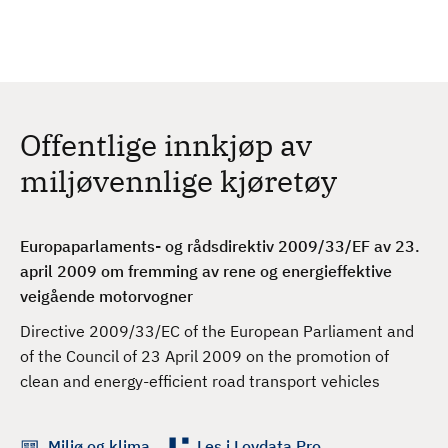
H
c
h
o
p
p
t
Offentlige innkjøp av
i
l
miljøvennlige kjøretøy
h
o
v
Europaparlaments- og rådsdirektiv 2009/33/EF av 23.
e
april 2009 om fremming av rene og energieffektive
d
veigående motorvogner
i
Directive 2009/33/EC of the European Parliament and
n
of the Council of 23 April 2009 on the promotion of
n
clean and energy-efficient road transport vehicles
h
o
l
Miljø og klima
Les i Lovdata Pro