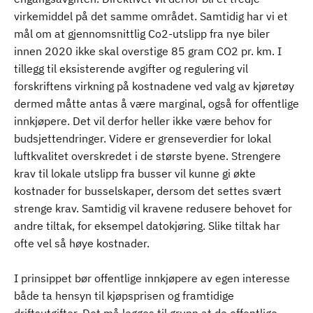
virkemiddel på det samme området. Samtidig har vi et
mål om at gjennomsnittlig Co2-utslipp fra nye biler
innen 2020 ikke skal overstige 85 gram CO2 pr. km. I
tillegg til eksisterende avgifter og regulering vil
forskriftens virkning på kostnadene ved valg av kjøretøy
dermed måtte antas å være marginal, også for offentlige
innkjøpere. Det vil derfor heller ikke være behov for
budsjettendringer. Videre er grenseverdier for lokal
luftkvalitet overskredet i de største byene. Strengere
krav til lokale utslipp fra busser vil kunne gi økte
kostnader for busselskaper, dersom det settes svært
strenge krav. Samtidig vil kravene redusere behovet for
andre tiltak, for eksempel datokjøring. Slike tiltak har
ofte vel så høye kostnader.
I prinsippet bør offentlige innkjøpere av egen interesse
både ta hensyn til kjøpsprisen og framtidige