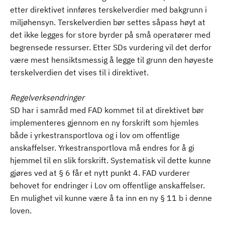
etter direktivet innføres terskelverdier med bakgrunn i
miljøhensyn. Terskelverdien bør settes såpass høyt at
det ikke legges for store byrder på små operatører med
begrensede ressurser. Etter SDs vurdering vil det derfor
være mest hensiktsmessig å legge til grunn den høyeste
terskelverdien det vises til i direktivet.
Regelverksendringer
SD har i samråd med FAD kommet til at direktivet bør
implementeres gjennom en ny forskrift som hjemles
både i yrkestransportlova og i lov om offentlige
anskaffelser. Yrkestransportlova må endres for å gi
hjemmel til en slik forskrift. Systematisk vil dette kunne
gjøres ved at § 6 får et nytt punkt 4. FAD vurderer
behovet for endringer i Lov om offentlige anskaffelser.
En mulighet vil kunne være å ta inn en ny § 11 b i denne
loven.