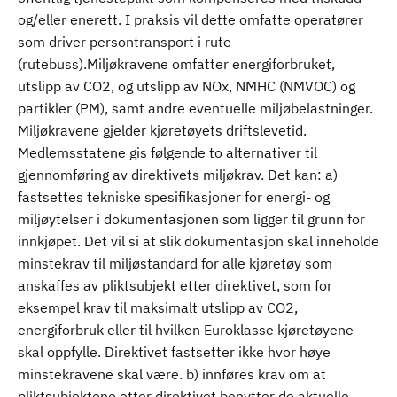
og/eller enerett. I praksis vil dette omfatte operatører
som driver persontransport i rute
(rutebuss).Miljøkravene omfatter energiforbruket,
utslipp av CO2, og utslipp av NOx, NMHC (NMVOC) og
partikler (PM), samt andre eventuelle miljøbelastninger.
Miljøkravene gjelder kjøretøyets driftslevetid.
Medlemsstatene gis følgende to alternativer til
gjennomføring av direktivets miljøkrav. Det kan: a)
fastsettes tekniske spesifikasjoner for energi- og
miljøytelser i dokumentasjonen som ligger til grunn for
innkjøpet. Det vil si at slik dokumentasjon skal inneholde
minstekrav til miljøstandard for alle kjøretøy som
anskaffes av pliktsubjekt etter direktivet, som for
eksempel krav til maksimalt utslipp av CO2,
energiforbruk eller til hvilken Euroklasse kjøretøyene
skal oppfylle. Direktivet fastsetter ikke hvor høye
minstekravene skal være. b) innføres krav om at
pliktsubjektene etter direktivet benytter de aktuelle