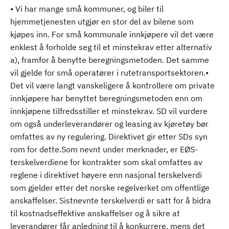
• Vi har mange små kommuner, og biler til
hjemmetjenesten utgjør en stor del av bilene som
kjøpes inn. For små kommunale innkjøpere vil det være
enklest å forholde seg til et minstekrav etter alternativ
a), framfor å benytte beregningsmetoden. Det samme
vil gjelde for små operatører i rutetransportsektoren.•
Det vil være langt vanskeligere å kontrollere om private
innkjøpere har benyttet beregningsmetoden enn om
innkjøpene tilfredsstiller et minstekrav. SD vil vurdere
om også underleverandører og leasing av kjøretøy bør
omfattes av ny regulering. Direktivet gir etter SDs syn
rom for dette.Som nevnt under merknader, er EØS-
terskelverdiene for kontrakter som skal omfattes av
reglene i direktivet høyere enn nasjonal terskelverdi
som gjelder etter det norske regelverket om offentlige
anskaffelser. Sistnevnte terskelverdi er satt for å bidra
til kostnadseffektive anskaffelser og å sikre at
leverandører får anledning til å konkurrere, mens det