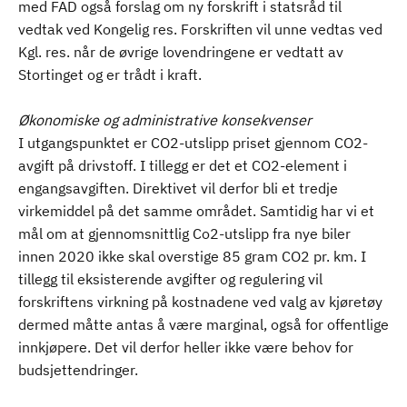
med FAD også forslag om ny forskrift i statsråd til
vedtak ved Kongelig res. Forskriften vil unne vedtas ved
Kgl. res. når de øvrige lovendringene er vedtatt av
Stortinget og er trådt i kraft.
Økonomiske og administrative konsekvenser
I utgangspunktet er CO2-utslipp priset gjennom CO2-
avgift på drivstoff. I tillegg er det et CO2-element i
engangsavgiften. Direktivet vil derfor bli et tredje
virkemiddel på det samme området. Samtidig har vi et
mål om at gjennomsnittlig Co2-utslipp fra nye biler
innen 2020 ikke skal overstige 85 gram CO2 pr. km. I
tillegg til eksisterende avgifter og regulering vil
forskriftens virkning på kostnadene ved valg av kjøretøy
dermed måtte antas å være marginal, også for offentlige
innkjøpere. Det vil derfor heller ikke være behov for
budsjettendringer.