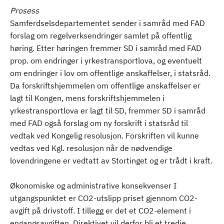
Prosess
Samferdselsdepartementet sender i samråd med FAD
forslag om regelverksendringer samlet på offentlig
høring. Etter høringen fremmer SD i samråd med FAD
prop. om endringer i yrkestransportlova, og eventuelt
om endringer i lov om offentlige anskaffelser, i statsråd.
Da forskriftshjemmelen om offentlige anskaffelser er
lagt til Kongen, mens forskriftshjemmelen i
yrkestransportlova er lagt til SD, fremmer SD i samråd
med FAD også forslag om ny forskrift i statsråd til
vedtak ved Kongelig resolusjon. Forskriften vil kunne
vedtas ved Kgl. resolusjon når de nødvendige
lovendringene er vedtatt av Stortinget og er trådt i kraft.
Økonomiske og administrative konsekvenser I
utgangspunktet er CO2-utslipp priset gjennom CO2-
avgift på drivstoff. I tillegg er det et CO2-element i
engangsavgiften. Direktivet vil derfor bli et tredje