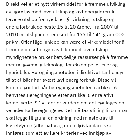
Direktivet er et nytt virkemiddel for å fremme utvikling
av kjøretøy med lave utslipp og lavt energiforbruk.
Lavere utslipp fra nye biler gir virkning i utslipp og
energiforbruk de neste 15 til 20 årene. Fra 2007 til
2010 er utslippene redusert fra 177 til 141 gram CO2
pr km. Offentlige innkjøp kan være et virkemiddel for å
fremme omsetningen av biler med lave utslipp.
Myndighetene bruker betydelige ressurser på å fremme
mer miljøvennlig teknologi, for eksempel el-biler og
hybridbiler. Beregningsmetoden i direktivet tar hensyn
til at el-biler har svært lavt energiforbruk. Disse vil
komme godt ut når beregningsmetoden i artikkel 6
benyttes.Beregningene etter artikkel 6 er relativt
kompliserte. SD vil derfor vurdere om det bør lages en
veileder for beregningene. Det må tas stilling til om man
skal legge til grunn en ordning med minstekrav til
kjøretøyene (alternativ a), om miljøstandard skal
innføres som ett av flere kriterier ved innkjøp av