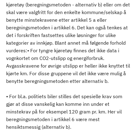
kjøretøy (beregningsmetoden - alternativ b) eller om det
skal være valgfritt for den enkelte kommune/selskap å
benytte minstekravene etter artikkel 5 a eller
beregningsmetoden i artikkel 6. Det kan også tenkes at
det i forskriften fastsettes ulike løsninger for ulike
kategorier av innkjøp. Blant annet må følgende forhold
vurderes:• For tyngre kjøretøy finnes det ikke data i
vognkortet om CO2-utslipp og energiforbruk.
Avgasskravene for øvrige utslipp er heller ikke knyttet til
kjørte km. For disse gruppene vil det ikke være mulig å
benytte beregningsmetoden etter alternativ b.
• For bl.a. politiets biler stilles det spesielle krav som
gjør at disse vanskelig kan komme inn under et
minstekrav på for eksempel 120 gram pr. km. Her vil
beregningsmetoden i artikkel 6 være mest
hensiktsmessig (alternativ b).