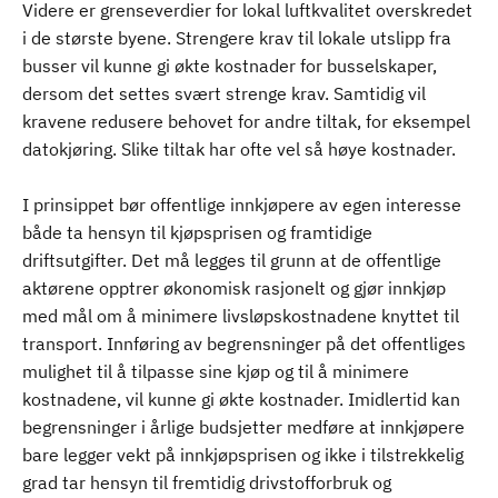
Videre er grenseverdier for lokal luftkvalitet overskredet
i de største byene. Strengere krav til lokale utslipp fra
busser vil kunne gi økte kostnader for busselskaper,
dersom det settes svært strenge krav. Samtidig vil
kravene redusere behovet for andre tiltak, for eksempel
datokjøring. Slike tiltak har ofte vel så høye kostnader.
I prinsippet bør offentlige innkjøpere av egen interesse
både ta hensyn til kjøpsprisen og framtidige
driftsutgifter. Det må legges til grunn at de offentlige
aktørene opptrer økonomisk rasjonelt og gjør innkjøp
med mål om å minimere livsløpskostnadene knyttet til
transport. Innføring av begrensninger på det offentliges
mulighet til å tilpasse sine kjøp og til å minimere
kostnadene, vil kunne gi økte kostnader. Imidlertid kan
begrensninger i årlige budsjetter medføre at innkjøpere
bare legger vekt på innkjøpsprisen og ikke i tilstrekkelig
grad tar hensyn til fremtidig drivstofforbruk og