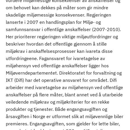
vurdere miljømessige konsekvenser av anskaffelser og
om behovet kan dekkes på måter som gir mindre
skadelige miljømessige konsekvenser. Regjeringen
lanserte i 2007 en handlingsplan for Miljø- og
samfunnsansvar i offentlige anskaffelser (2007-2010).
Her prioriterer regjeringen viktige miljøutfordringer og
beskriver hvordan det offentlige gjennom å stille
miljøkrav i anskaffelsesprosesser kan ivareta disse
utfordringeene. Fagansvaret for ivaretagelse av
miljøhensyn ved offentlige anskaffelser ligger hos
Miljøverndepartementet. Direktoratet for forvaltning og
IKT (Difi) har det operative ansvaret for området. Difi
arbeider med ivaretagelse av miljøhensyn ved offentlige
anskaffelser på flere måter, blant annet ved å utarbeide
veiledende miljøkrav og miljøkriterier for en rekke
produkter og tjenester. Både engangsavgiften og
årsavgiften i Norge er utformet slik at miljøvennlige biler
premieres. Engangsavgiften, som gjelder for lette biler,