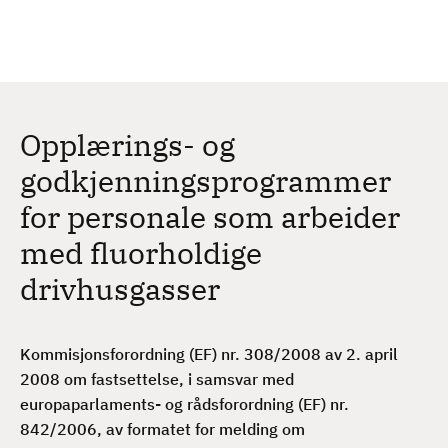
H
c
h
o
p
p
t
Opplærings- og
i
l
godkjenningsprogrammer
h
for personale som arbeider
o
v
med fluorholdige
e
drivhusgasser
d
i
n
Kommisjonsforordning (EF) nr. 308/2008 av 2. april
n
2008 om fastsettelse, i samsvar med
h
europaparlaments- og rådsforordning (EF) nr.
o
842/2006, av formatet for melding om
l