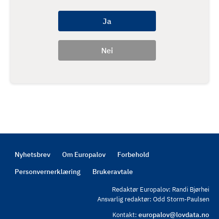
Nyhetsbrev
Om Europalov
Forbehold
Footer
Personvernerklæring
Brukeravtale
Redaktør Europalov: Randi Bjørhei
Ansvarlig redaktør: Odd Storm-Paulsen
europalov@lovdata.no
Kontakt: