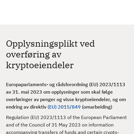
H
c
h
o
p
p
t
Opplysningsplikt ved
i
l
overføring av
h
kryptoeiendeler
o
v
e
Europaparlaments- og rådsforordning (EU) 2023/1113
d
av 31. mai 2023 om opplysninger som skal følge
i
overføringer av penger og visse kryptoeiendeler, og om
n
endring av direktiv
(EU) 2015/849
(omarbeiding)
n
h
Regulation (EU) 2023/1113 of the European Parliament
o
and of the Council of 31 May 2023 on information
l
accompanying transfers of funds and certain crypto-