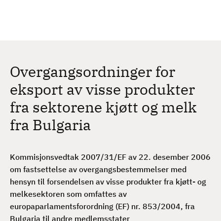
H
c
h
o
p
p
t
Overgangsordninger for
i
l
eksport av visse produkter
h
fra sektorene kjøtt og melk
o
v
fra Bulgaria
e
d
i
Kommisjonsvedtak 2007/31/EF av 22. desember 2006
n
om fastsettelse av overgangsbestemmelser med
n
hensyn til forsendelsen av visse produkter fra kjøtt- og
h
melkesektoren som omfattes av
o
europaparlamentsforordning (EF) nr. 853/2004, fra
l
Bulgaria til andre medlemsstater