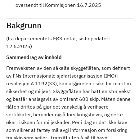
oversendt til Kommisjonen 16.7.2025
Bakgrunn
(fra departementets EØS-notat, sist oppdatert
12.5.2025)
Sammendrag av innhold
Fremveksten av den såkalte skyggeflåten, som definert
av FNs Internasjonale sjøfartsorganisasjon (IMO) i
resolusjon A.1192(33), kan utgjøre en risiko for maritim
sikkerhet og miljøet. Skyggeflåten har hatt en stor vekst
og består anslagsvis av omtrent 600 skip. Måten denne
flåten driftes på gjør det vanskelig å verifisere
sertifikater, herunder også forsikringsbevis, og dette
øker risikoen for miljøskader. Per i dag er det ikke krav
som sikrer at fartøy må avgi informasjon om forsikring
fra skip som seiler i transitt uten å gå til havn.