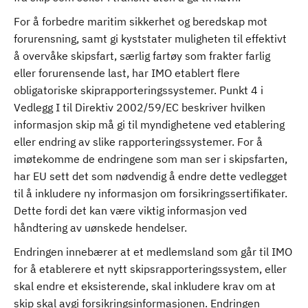
For å forbedre maritim sikkerhet og beredskap mot
forurensning, samt gi kyststater muligheten til effektivt
å overvåke skipsfart, særlig fartøy som frakter farlig
eller forurensende last, har IMO etablert flere
obligatoriske skiprapporteringssystemer. Punkt 4 i
Vedlegg I til Direktiv 2002/59/EC beskriver hvilken
informasjon skip må gi til myndighetene ved etablering
eller endring av slike rapporteringssystemer. For å
imøtekomme de endringene som man ser i skipsfarten,
har EU sett det som nødvendig å endre dette vedlegget
til å inkludere ny informasjon om forsikringssertifikater.
Dette fordi det kan være viktig informasjon ved
håndtering av uønskede hendelser.
Endringen innebærer at et medlemsland som går til IMO
for å etablerere et nytt skipsrapporteringssystem, eller
skal endre et eksisterende, skal inkludere krav om at
skip skal avgi forsikringsinformasjonen. Endringen