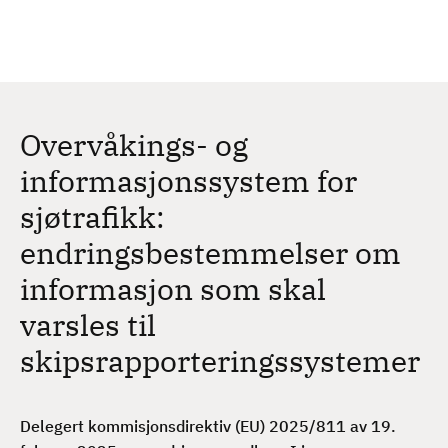
H
c
h
o
p
p
t
Overvåkings- og
i
l
informasjonssystem for
h
sjøtrafikk:
o
v
endringsbestemmelser om
e
informasjon som skal
d
i
varsles til
n
skipsrapporteringssystemer
n
h
o
Delegert kommisjonsdirektiv (EU) 2025/811 av 19.
l