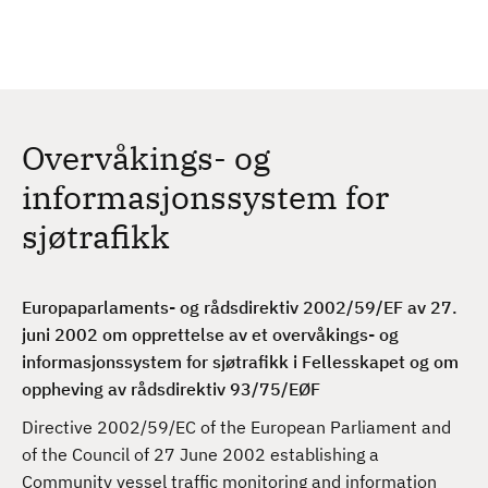
H
c
h
o
p
p
t
Overvåkings- og
i
l
informasjonssystem for
h
sjøtrafikk
o
v
e
Europaparlaments- og rådsdirektiv 2002/59/EF av 27.
d
juni 2002 om opprettelse av et overvåkings- og
i
informasjonssystem for sjøtrafikk i Fellesskapet og om
n
oppheving av rådsdirektiv 93/75/EØF
n
h
Directive 2002/59/EC of the European Parliament and
o
of the Council of 27 June 2002 establishing a
l
Community vessel traffic monitoring and information