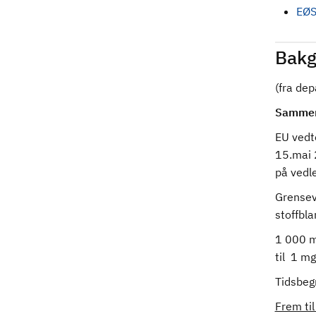
EØS
Bakg
(fra de
Sammen
EU vedt
15.mai 2
på vedle
Grenseve
stoffbla
1 000 mg
til 1 mg
Tidsbeg
Frem ti