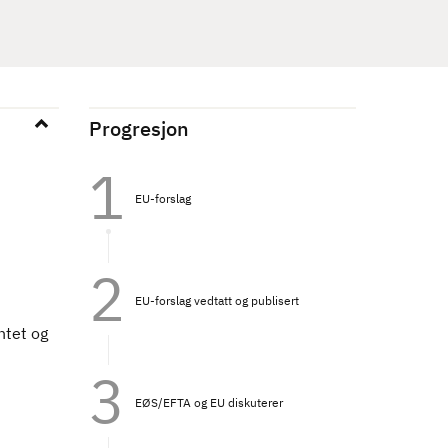
Progresjon
EU-forslag
EU-forslag vedtatt og publisert
ntet og
EØS/EFTA og EU diskuterer