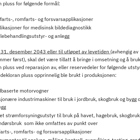
 pluss for følgende formål:
tfarts-, romfarts- og forsvarsapplikasjoner
likasjoner for medisinsk bildediagnostikk
ålebehandlingsutstyr- og anlegg
 31. desember 2043 eller til utløpet av levetiden (
avhengig av
er først), skal det være tillatt å bringe i omsetning og å bru
 pluss ved reparasjon av, eller reservedeler for følgende utstyr
dekloran pluss opprinnelig ble brukt i produksjonen:
dbaserte motorvogner
sjonære industrimaskiner til bruk i jordbruk, skogbruk og bygg 
egg
et strømforsyningsutstyr til bruk på havet, hagebruk, skogbruk
ndørsbruk som ikke omfattes av punkt over
farts-, romfarts- og forsvarsapplikasjoner