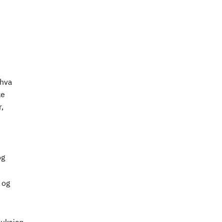
 hva
ke
,
og
 og