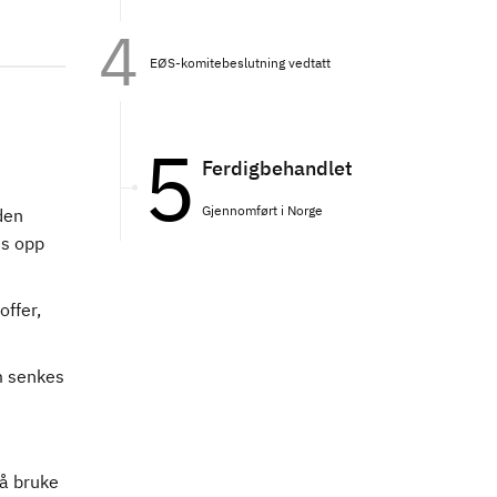
EØS-komitebeslutning vedtatt
Ferdigbehandlet
Gjennomført i Norge
den
es opp
offer,
m senkes
 å bruke