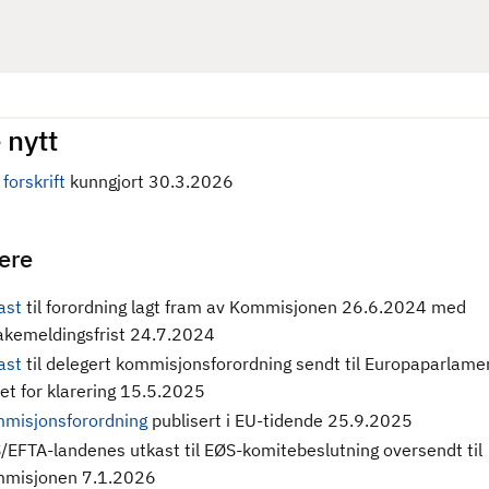
 nytt
forskrift
kunngjort 30.3.2026
gere
ast
til forordning
lagt fram av Kommisjonen 26.6.2024 med
bakemeldingsfrist 24.7.2024
ast
til delegert kommisjonsforordning sendt til Europaparlame
et for klarering 15.5.2025
misjonsforordning
publisert i EU-tidende 25.9.2025
/EFTA-landenes utkast til EØS-komitebeslutning oversendt til
misjonen 7.1.2026