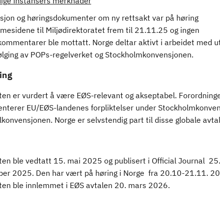
ige instansers merknader
sjon og høringsdokumenter om ny rettsakt var på høring
esidene til Miljødirektoratet frem til 21.11.25 og ingen
ommentarer ble mottatt. Norge deltar aktivt i arbeidet med ut
ølging av POPs-regelverket og Stockholmkonvensjonen.
ing
ten er vurdert å være EØS-relevant og akseptabel. Forordning
nterer EU/EØS-landenes forpliktelser under Stockholmkonve
konvensjonen. Norge er selvstendig part til disse globale avta
en ble vedtatt 15. mai 2025 og publisert i Official Journal 25
er 2025. Den har vært på høring i Norge fra 20.10-21.11. 2
ten ble innlemmet i EØS avtalen 20. mars 2026.