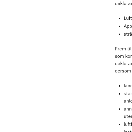
dekloran
Luf
App
str
Frem til
som komm
dekloran
dersom 
lan
sta
anl
ann
ute
luft