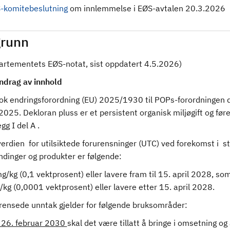
-komitebeslutning
om innlemmelse i EØS-avtalen 20.3.2026
runn
partementets EØS-notat, sist oppdatert 4.5.2026)
drag av innhold
ok endringsforordning (EU) 2025/1930 til POPs-forordningen 
025. Dekloran pluss er et persistent organisk miljøgift og før
gg I del A .
rdien for utilsiktede forurensninger (UTC) ved forekomst i st
ndinger og produkter er følgende:
/kg (0,1 vektprosent) eller lavere fram til 15. april 2028, so
/kg (0,0001 vektprosent) eller lavere etter 15. april 2028.
rensede unntak gjelder for følgende bruksområder:
l 26. februar 2030
skal det være tillatt å bringe i omsetning og