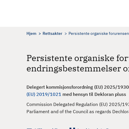
H
o
p
p
t
Hjem
Rettsakter
Persistente organiske forurense
i
l
h
Persistente organiske for
o
endringsbestemmelser o
v
e
d
Delegert kommisjonsforordning (EU) 2025/1930 
i
(EU) 2019/1021
med hensyn til Dekloran pluss
n
n
Commission Delegated Regulation (EU) 2025/19
h
Parliament and of the Council as regards Dechlo
o
l