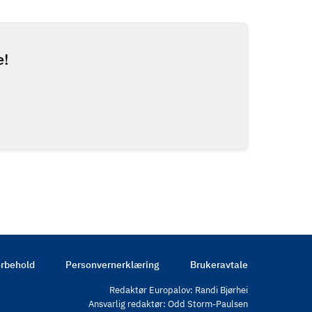
e!
rbehold
Personvernerklæring
Brukeravtale
Redaktør Europalov: Randi Bjørhei
Ansvarlig redaktør: Odd Storm-Paulsen