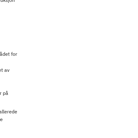
duksjon
n:
ådet for
et av
r på
allerede
re