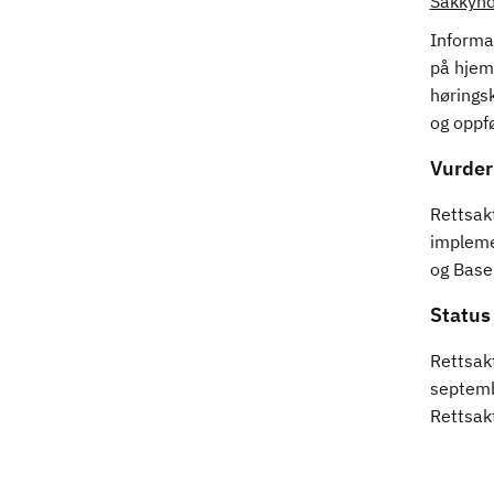
Sakkynd
Informa
på hjemm
høringsk
og oppf
Vurder
Rettsak
impleme
og Basel
Status
Rettsakt
septemb
Rettsak