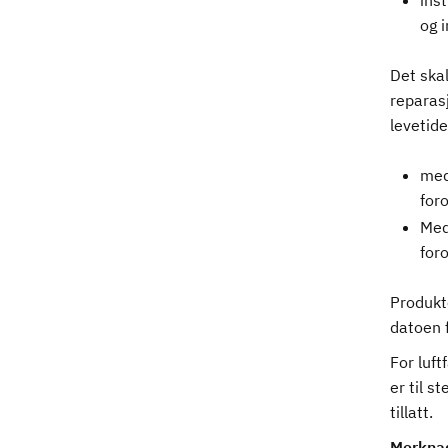
inst
og 
Det skal
reparasj
levetid
medi
for
Medi
for
Produkte
datoen f
For luft
er til s
tillatt.
Merkna