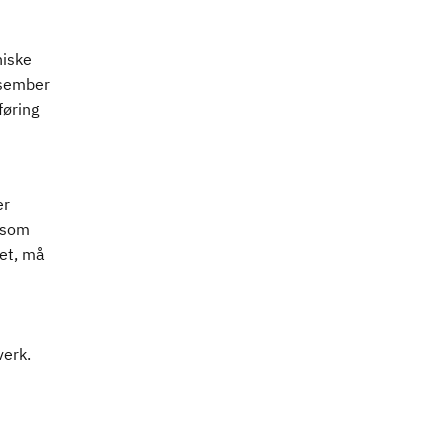
niske
esember
føring
er
rsom
det, må
verk.