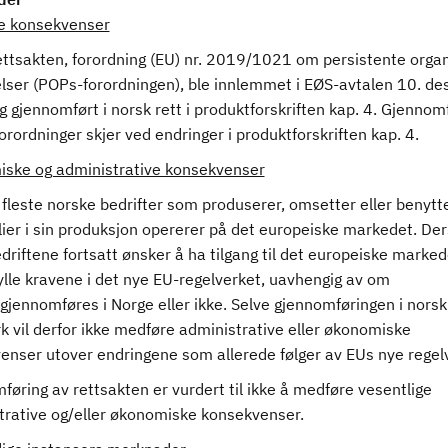
ge konsekvenser
ttsakten, forordning (EU) nr. 2019/1021 om persistente orga
elser (POPs-forordningen), ble innlemmet i EØS-avtalen 10. d
 gjennomført i norsk rett i produktforskriften kap. 4. Gjennom
orordninger skjer ved endringer i produktforskriften kap. 4.
ske og administrative konsekvenser
 fleste norske bedrifter som produserer, omsetter eller benytt
lier i sin produksjon opererer på det europeiske markedet. De
driftene fortsatt ønsker å ha tilgang til det europeiske marke
ylle kravene i det nye EU-regelverket, uavhengig av om
gjennomføres i Norge eller ikke. Selve gjennomføringen i norsk
k vil derfor ikke medføre administrative eller økonomiske
enser utover endringene som allerede følger av EUs nye regel
øring av rettsakten er vurdert til ikke å medføre vesentlige
trative og/eller økonomiske konsekvenser.