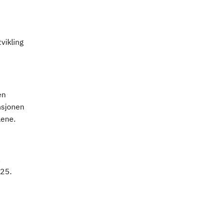
vikling
en
nsjonen
lene.
.
025.