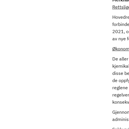
Rettsli
Hovedre
forbind
2021, og
av nye f
Økonomi
De aller
kjemika
disse be
de oppf
reglene 
regelver
konsekv
Gjennomf
adminis