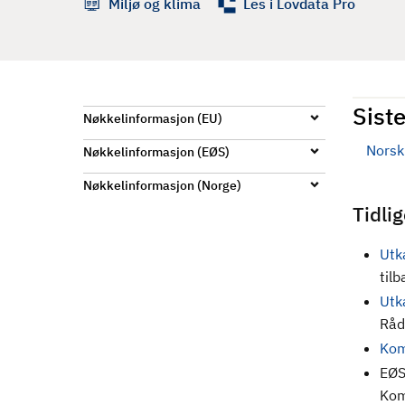
Miljø og klima
Les i Lovdata Pro
d
Siste
Nøkkelinformasjon (EU)
Norsk 
Nøkkelinformasjon (EØS)
Nøkkelinformasjon (Norge)
Tidli
Utk
til
Utk
Råd
Kom
EØS
Kom