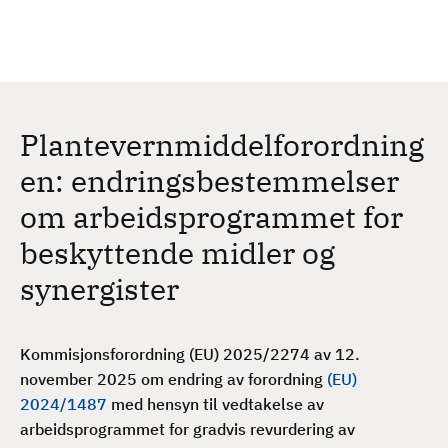
H
c
h
o
p
p
t
Plantevernmiddelforordning
i
l
en: endringsbestemmelser
h
om arbeidsprogrammet for
o
v
beskyttende midler og
e
synergister
d
i
n
Kommisjonsforordning (EU) 2025/2274 av 12.
n
november 2025 om endring av forordning
(EU)
h
2024/1487
med hensyn til vedtakelse av
o
arbeidsprogrammet for gradvis revurdering av
l