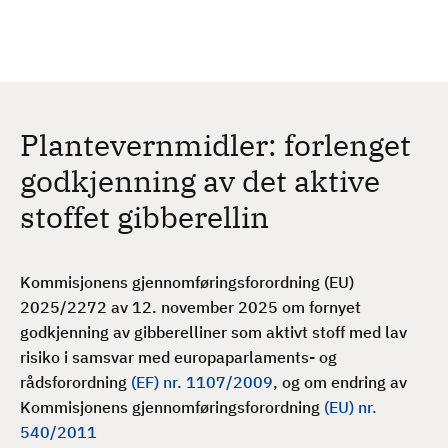
H
c
h
o
p
p
t
Plantevernmidler: forlenget
i
l
godkjenning av det aktive
h
stoffet gibberellin
o
v
e
Kommisjonens gjennomføringsforordning (EU)
d
2025/2272 av 12. november 2025 om fornyet
i
godkjenning av gibberelliner som aktivt stoff med lav
n
risiko i samsvar med europaparlaments- og
n
rådsforordning
(EF) nr. 1107/2009
, og om endring av
h
Kommisjonens gjennomføringsforordning
(EU) nr.
o
540/2011
l