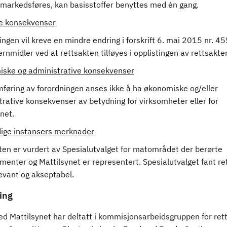
 markedsføres, kan basisstoffer benyttes med én gang.
ge konsekvenser
ngen vil kreve en mindre endring i forskrift 6. mai 2015 nr. 4
rnmidler ved at rettsakten tilføyes i opplistingen av rettsakter
ske og administrative konsekvenser
føring av forordningen anses ikke å ha økonomiske og/eller
rative konsekvenser av betydning for virksomheter eller for
ynet.
ige instansers merknader
ten er vurdert av Spesialutvalget for matområdet der berørte
menter og Mattilsynet er representert. Spesialutvalget fant re
evant og akseptabel.
ing
ed Mattilsynet har deltatt i kommisjonsarbeidsgruppen for rett