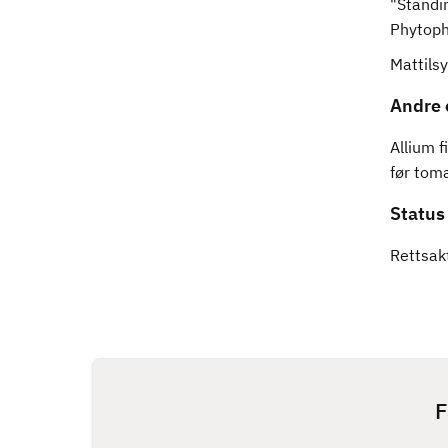
"Standi
Phytoph
Mattils
Andre 
Allium 
før tom
Status
Rettsak
F