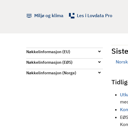
d
Miljø og klima
Les i Lovdata Pro
Siste
Nøkkelinformasjon (EU)
Norsk 
Nøkkelinformasjon (EØS)
Nøkkelinformasjon (Norge)
Tidli
Utk
med
Kom
EØS
Kom