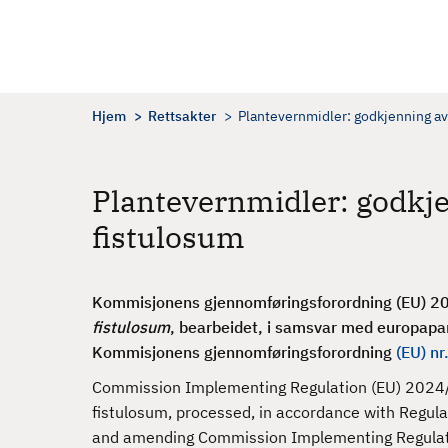
H
o
p
p
t
Hjem
Rettsakter
Plantevernmidler: godkjenning av
i
l
h
Plantevernmidler: godkje
o
fistulosum
v
e
d
Kommisjonens gjennomføringsforordning (EU) 
i
fistulosum
, bearbeidet, i samsvar med
europapa
n
Kommisjonens gjennomføringsforordning
(EU) n
n
h
Commission Implementing Regulation (EU) 2024/
o
fistulosum, processed, in accordance with Regul
l
and amending Commission Implementing Regula