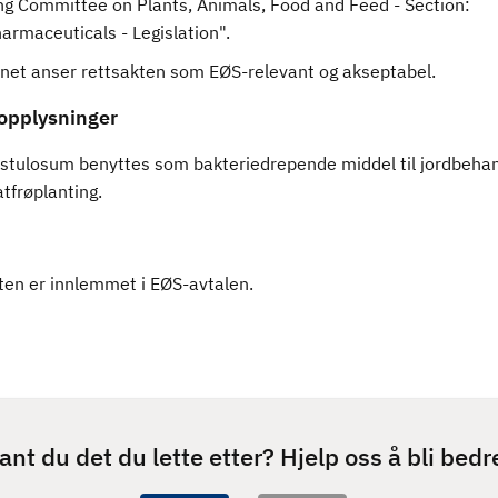
ng Committee on Plants, Animals, Food and Feed - Section:
armaceuticals - Legislation".
ynet anser rettsakten som EØS-relevant og akseptabel.
opplysninger
fistulosum benyttes som bakteriedrepende middel til jordbehan
atfrøplanting.
ten er innlemmet i EØS-avtalen.
ant du det du lette etter? Hjelp oss å bli bedr