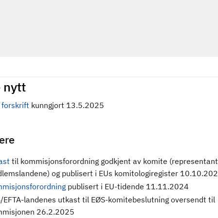
 nytt
forskrift
kunngjort 13.5.2025
gere
ast
til kommisjonsforordning godkjent av komite (representant
lemslandene) og publisert i EUs komitologiregister 10.10.20
misjonsforordning
publisert i EU-tidende 11.11.2024
/EFTA-landenes utkast til EØS-komitebeslutning oversendt til
misjonen 26.2.2025