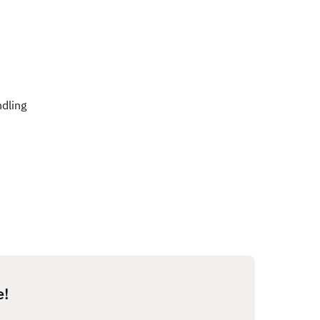
dling
e!