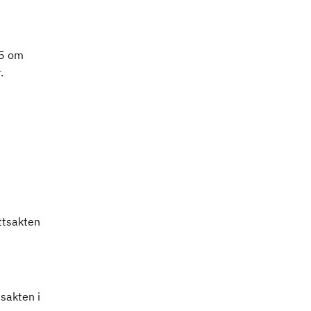
55 om
.
ttsakten
sakten i