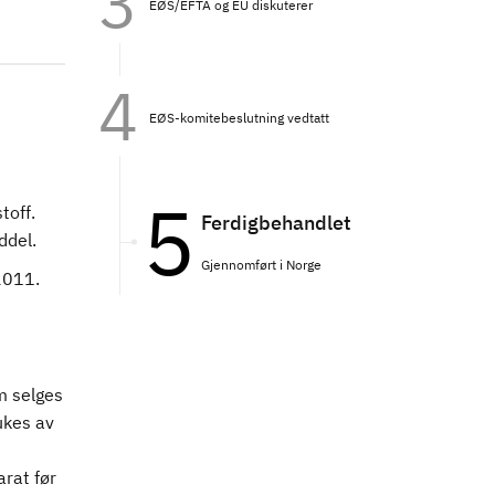
EØS/EFTA og EU diskuterer
EØS-komitebeslutning vedtatt
toff.
Ferdigbehandlet
ddel.
Gjennomført i Norge
/2011.
m selges
ukes av
rat før