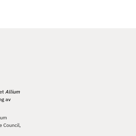
c
h
fet
Allium
ng av
ium
e Council,