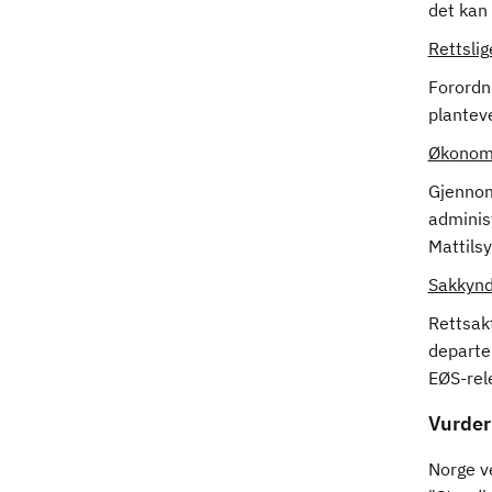
det kan
Rettsli
Forordni
planteve
Økonomi
Gjennom
administ
Mattils
Sakkynd
Rettsak
departe
EØS-rel
Vurder
Norge v