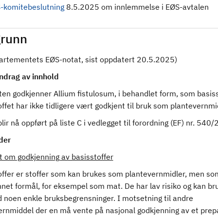
-komitebeslutning
8.5.2025 om innlemmelse i EØS-avtalen
runn
partementets EØS-notat, sist oppdatert 20.5.2025)
drag av innhold
en godkjenner Allium fistulosum, i behandlet form, som basiss
ffet har ikke tidligere vært godkjent til bruk som plantevernmi
blir nå oppført på liste C i vedlegget til forordning (EF) nr. 540
der
t om godkjenning av basisstoffer
offer er stoffer som kan brukes som plantevernmidler, men so
nnet formål, for eksempel som mat. De har lav risiko og kan br
d noen enkle bruksbegrensninger. I motsetning til andre
ernmiddel der en må vente på nasjonal godkjenning av et prepa