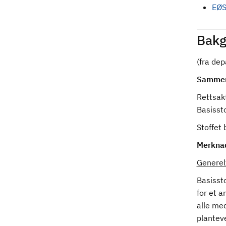
EØS
Bakg
(fra de
Sammen
Rettsakt
Basissto
Stoffet 
Merkna
Generel
Basisst
for et a
alle me
plantev