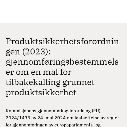
H
c
h
o
p
p
t
Produktsikkerhetsforordnin
i
l
gen (2023):
h
gjennomføringsbestemmels
o
v
er om en mal for
e
tilbakekalling grunnet
d
i
produktsikkerhet
n
n
h
Kommisjonens gjennomføringsforordning (EU)
o
2024/1435 av 24. mai 2024 om fastsettelse av regler
l
for gjennomføringen av europaparlaments- og