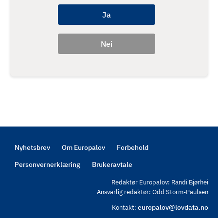
Nyhetsbrev
Om Europalov
Forbehold
Footer
Personvernerklæring
Brukeravtale
Redaktør Europalov: Randi Bjørhei
Ansvarlig redaktør: Odd Storm-Paulsen
europalov@lovdata.no
Kontakt: