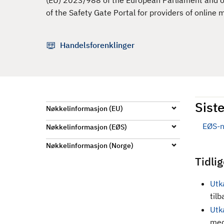
(EU) 2023/988 of the European Parliament and of
d
of the Safety Gate Portal for providers of online
Handelsforenklinger
Siste
Nøkkelinformasjon (EU)
EØS-n
Nøkkelinformasjon (EØS)
Nøkkelinformasjon (Norge)
Tidli
Utka
til
Utk
med