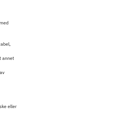
 med
abel,
t annet
 av
ke eller