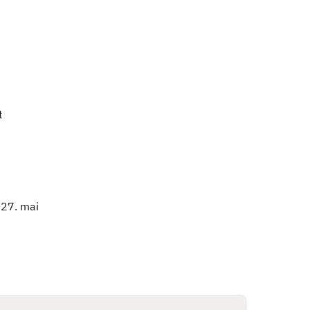
i
t
 27. mai