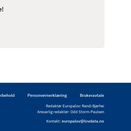
e!
rbehold
Personvernerklæring
Brukeravtale
Redaktør Europalov: Randi Bjørhei
Ansvarlig redaktør: Odd Storm-Paulsen
europalov@lovdata.no
Kontakt: