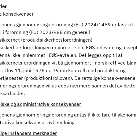
der
ge konsekvenser
onens gjennomføringsforordning (EU) 2024/1459 er fastsatt
 i forordning (EU) 2023/988 om generell
sikkerhet (produktsikkerhetsforordningen).
sikkerhetsforordningen er vurdert som EØS-relevant og aksept
nnå ikke innlemmet i EØS-avtalen. Det legges opp til at
ikkerhetsforordningen vil bli gjennomført i norsk rett ved blan
r i lov 11. juni 1976 nr. 79 om kontroll med produkter og
ertjenester (produktkontrolloven). De rettslige konsekvensene
føringsforordningen vil utredes nærmere som en del av dette
rksarbeidet.
ske og administrative konsekvenser
onens gjennomføringsforordning antas å ikke føre til økonomis
trative konsekvenser avbetydning.
ige instansers merknader