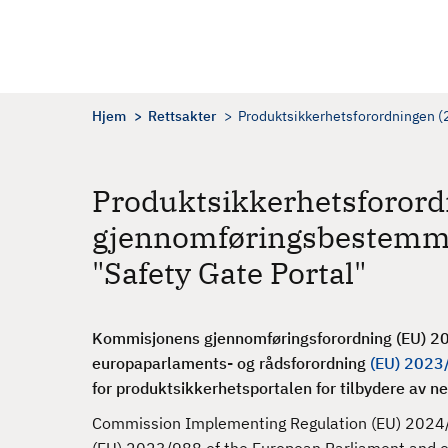
H
o
p
p
t
Hjem
Rettsakter
Produktsikkerhetsforordningen (
i
l
h
Produktsikkerhetsforord
o
gjennomføringsbestemme
v
e
"Safety Gate Portal"
d
i
n
Kommisjonens gjennomføringsforordning (EU) 20
n
europaparlaments- og rådsforordning
(EU) 2023
h
for produktsikkerhetsportalen for tilbydere av 
o
Commission Implementing Regulation (EU) 2024/1
l