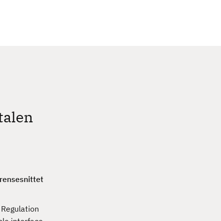
c
h
talen
rensesnittet
 Regulation