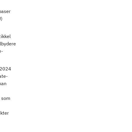
abaser
U)
ikkel
ilbydere
e-
 2024
ate-
 kan
n som
ekter
d