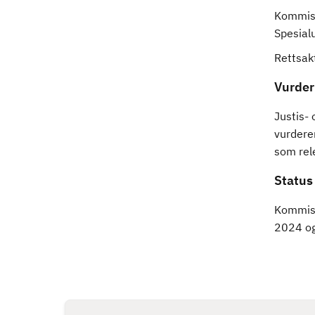
Kommisj
Spesialu
Rettsakt
Vurder
Justis-
vurdere
som rel
Status
Kommisj
2024 og