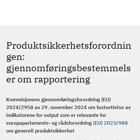
H
c
h
o
p
p
t
Produktsikkerhetsforordnin
i
l
gen:
h
gjennomføringsbestemmels
o
v
er om rapportering
e
d
i
Kommisjonens gjennomføringsforordning (EU)
n
2024/2958 av 29. november 2024 om fastsettelse av
n
indikatorene for output som er relevante for
h
e
uropaparlaments- og rådsforordning
(EU) 2023/988
o
om generell produktsikkerhet
l