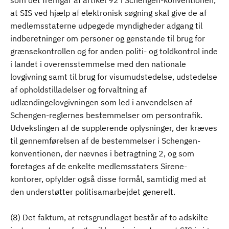
som det fremgår af artikel 92 i Schengen-konventionen,
at SIS ved hjælp af elektronisk søgning skal give de af
medlemsstaterne udpegede myndigheder adgang til
indberetninger om personer og genstande til brug for
grænsekontrollen og for anden politi- og toldkontrol inde
i landet i overensstemmelse med den nationale
lovgivning samt til brug for visumudstedelse, udstedelse
af opholdstilladelser og forvaltning af
udlændingelovgivningen som led i anvendelsen af
Schengen-reglernes bestemmelser om persontrafik.
Udvekslingen af de supplerende oplysninger, der kræves
til gennemførelsen af de bestemmelser i Schengen-
konventionen, der nævnes i betragtning 2, og som
foretages af de enkelte medlemsstaters Sirene-
kontorer, opfylder også disse formål, samtidig med at
den understøtter politisamarbejdet generelt.
(8) Det faktum, at retsgrundlaget består af to adskilte