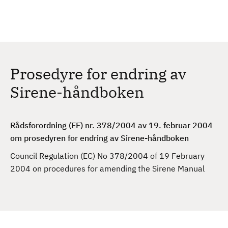
H
c
h
o
p
p
t
Prosedyre for endring av
i
l
Sirene-håndboken
h
o
v
Rådsforordning (EF) nr. 378/2004 av 19. februar 2004
e
om prosedyren for endring av Sirene-håndboken
d
Council Regulation (EC) No 378/2004 of 19 February
i
2004 on procedures for amending the Sirene Manual
n
n
h
o
l