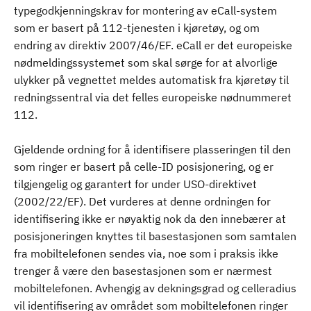
typegodkjenningskrav for montering av eCall-system
som er basert på 112-tjenesten i kjøretøy, og om
endring av direktiv 2007/46/EF. eCall er det europeiske
nødmeldingssystemet som skal sørge for at alvorlige
ulykker på vegnettet meldes automatisk fra kjøretøy til
redningssentral via det felles europeiske nødnummeret
112.
Gjeldende ordning for å identifisere plasseringen til den
som ringer er basert på celle-ID posisjonering, og er
tilgjengelig og garantert for under USO-direktivet
(2002/22/EF). Det vurderes at denne ordningen for
identifisering ikke er nøyaktig nok da den innebærer at
posisjoneringen knyttes til basestasjonen som samtalen
fra mobiltelefonen sendes via, noe som i praksis ikke
trenger å være den basestasjonen som er nærmest
mobiltelefonen. Avhengig av dekningsgrad og celleradius
vil identifisering av området som mobiltelefonen ringer