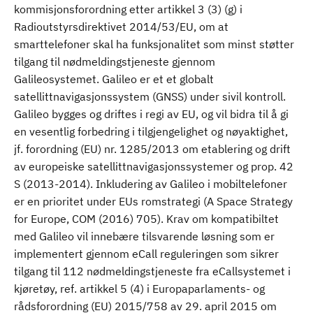
kommisjonsforordning etter artikkel 3 (3) (g) i
Radioutstyrsdirektivet 2014/53/EU, om at
smarttelefoner skal ha funksjonalitet som minst støtter
tilgang til nødmeldingstjeneste gjennom
Galileosystemet. Galileo er et et globalt
satellittnavigasjonssystem (GNSS) under sivil kontroll.
Galileo bygges og driftes i regi av EU, og vil bidra til å gi
en vesentlig forbedring i tilgjengelighet og nøyaktighet,
jf. forordning (EU) nr. 1285/2013 om etablering og drift
av europeiske satellittnavigasjonssystemer og prop. 42
S (2013-2014). Inkludering av Galileo i mobiltelefoner
er en prioritet under EUs romstrategi (A Space Strategy
for Europe, COM (2016) 705). Krav om kompatibiltet
med Galileo vil innebære tilsvarende løsning som er
implementert gjennom eCall reguleringen som sikrer
tilgang til 112 nødmeldingstjeneste fra eCallsystemet i
kjøretøy, ref. artikkel 5 (4) i Europaparlaments- og
rådsforordning (EU) 2015/758 av 29. april 2015 om