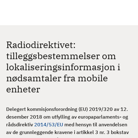
H
c
h
o
p
p
t
Radiodirektivet:
i
l
tilleggsbestemmelser om
h
lokaliseringsinformasjon i
o
v
nødsamtaler fra mobile
e
enheter
d
i
n
Delegert kommisjonsforordning (EU) 2019/320 av 12.
n
desember 2018 om utfylling av europaparlaments- og
h
rådsdirektiv
2014/53/EU
med hensyn til anvendelsen
o
av de grunnleggende kravene i artikkel 3 nr. 3 bokstav
l