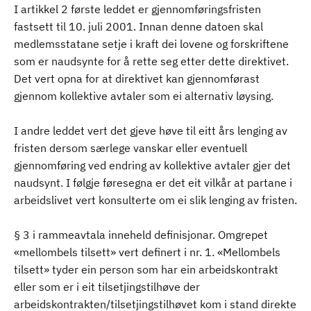
I artikkel 2 første leddet er gjennomføringsfristen
fastsett til 10. juli 2001. Innan denne datoen skal
medlemsstatane setje i kraft dei lovene og forskriftene
som er naudsynte for å rette seg etter dette direktivet.
Det vert opna for at direktivet kan gjennomførast
gjennom kollektive avtaler som ei alternativ løysing.
I andre leddet vert det gjeve høve til eitt års lenging av
fristen dersom særlege vanskar eller eventuell
gjennomføring ved endring av kollektive avtaler gjer det
naudsynt. I følgje føresegna er det eit vilkår at partane i
arbeidslivet vert konsulterte om ei slik lenging av fristen.
§ 3 i rammeavtala inneheld definisjonar. Omgrepet
«mellombels tilsett» vert definert i nr. 1. «Mellombels
tilsett» tyder ein person som har ein arbeidskontrakt
eller som er i eit tilsetjingstilhøve der
arbeidskontrakten/tilsetjingstilhøvet kom i stand direkte