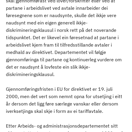
skal gjennomførast ved lover/forskrifter eller ved at
partane i arbeidslivet ved avtale innarbeider dei
føresegnene som er naudsynte, skulle det ikkje vere
naudsynt med ein eigen generell ikkje-
diskrimineringsklausul i norsk rett på det noverande
tidspunktet. Det er likevel ein føresetnad at partane i
arbeidslivet kjem fram til tilfredsstillande avtaler i
medhald av direktivet. Departementet vil følgje
gjennomføringa til partane og kontinuerleg vurdere om
det er naudsynt å lovfeste ein slik ikkje-
diskrimineringsklausul.
Gjennomføringsfristen i EU for direktivet er 19. juli
2000, men det vert som nemnt opna for utsetjing i eitt
år dersom det ligg føre særlege vanskar eller dersom
iverksetjinga skal skje i form av ei tariffavtale.
Etter Arbeids- og administrasjonsdepartementet sitt