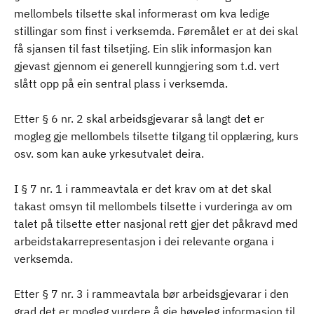
mellombels tilsette skal informerast om kva ledige
stillingar som finst i verksemda. Føremålet er at dei skal
få sjansen til fast tilsetjing. Ein slik informasjon kan
gjevast gjennom ei generell kunngjering som t.d. vert
slått opp på ein sentral plass i verksemda.
Etter § 6 nr. 2 skal arbeidsgjevarar så langt det er
mogleg gje mellombels tilsette tilgang til opplæring, kurs
osv. som kan auke yrkesutvalet deira.
I § 7 nr. 1 i rammeavtala er det krav om at det skal
takast omsyn til mellombels tilsette i vurderinga av om
talet på tilsette etter nasjonal rett gjer det påkravd med
arbeidstakarrepresentasjon i dei relevante organa i
verksemda.
Etter § 7 nr. 3 i rammeavtala bør arbeidsgjevarar i den
grad det er mogleg vurdere å gje høveleg informasjon til