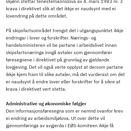
skjønn stettar tenestemannslova av 4. mars 1983 nr. 3
krava i direktivet slik at det ikkje er naudsynt med ei
lovendring på dette området.
På skipsfartsområdet trengst det i utgangspunktet ikkje
endringar i lover og forskrifter. Nærings- og
handelsministeren vil be partane i arbeidslivet innan
skipsfartsnæringa inngå avtaler som gjennomfører
føresegnene i direktivet på grunnlag av gjeldande
lovgjeving. Det vil også verte opplyst at dersom partane
ikkje kjem fram til slike avtaler, må det vurderast om det
er naudsynt å endre lover eller forskrifter for å sikre at
krava i direktivet vert stetta.
Administrative og økonomiske følgjer
Den informasjonsføresegna som er nemnd ovanfor krev
ei endring av arbeidsmiljølova. Ut over dette vil
gjennomføringa av avgjerda i EØS-komiteen ikkje få