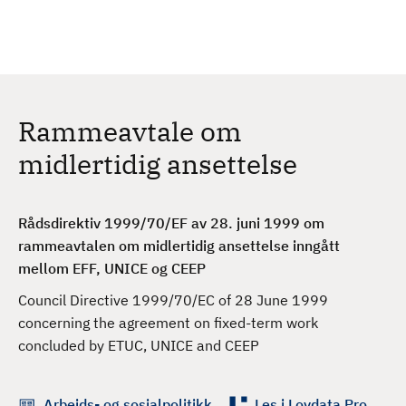
H
c
h
o
p
p
t
Rammeavtale om
i
l
midlertidig ansettelse
h
o
v
Rådsdirektiv 1999/70/EF av 28. juni 1999 om
e
rammeavtalen om midlertidig ansettelse inngått
d
mellom EFF, UNICE og CEEP
i
Council Directive 1999/70/EC of 28 June 1999
n
concerning the agreement on fixed-term work
n
concluded by ETUC, UNICE and CEEP
h
o
l
Arbeids- og sosialpolitikk
Les i Lovdata Pro