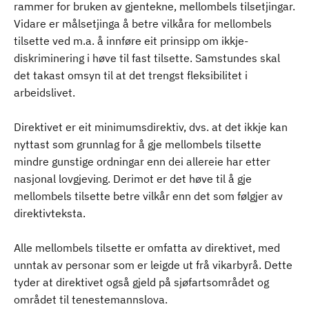
rammer for bruken av gjentekne, mellombels tilsetjingar.
Vidare er målsetjinga å betre vilkåra for mellombels
tilsette ved m.a. å innføre eit prinsipp om ikkje-
diskriminering i høve til fast tilsette. Samstundes skal
det takast omsyn til at det trengst fleksibilitet i
arbeidslivet.
Direktivet er eit minimumsdirektiv, dvs. at det ikkje kan
nyttast som grunnlag for å gje mellombels tilsette
mindre gunstige ordningar enn dei allereie har etter
nasjonal lovgjeving. Derimot er det høve til å gje
mellombels tilsette betre vilkår enn det som følgjer av
direktivteksta.
Alle mellombels tilsette er omfatta av direktivet, med
unntak av personar som er leigde ut frå vikarbyrå. Dette
tyder at direktivet også gjeld på sjøfartsområdet og
området til tenestemannslova.