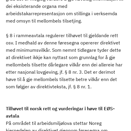
dei eksisterande organa med
arbeidstakarrepresentasjon om stillinga i verksemda
med omsyn til mellombels tilsetjing.
§ 8 i rammeavtala regulerer tilhøvet til gjeldande rett
osv. I medhald av denne føresegna opererer direktivet
med minimumsvilkår. Som nemnt tidlegare tyder dette
at direktivet ikkje kan nyttast som grunnlag for å gje
mellombels tilsette dårlegare vilkår enn dei allereie har
etter nasjonal lovgjeving, jf. § 8 nr. 3. Det er derimot
høve til å gje mellombels tilsette betre vilkår enn det
som følgjer av direktivteksta, jf. § 8 nr. 1.
Tilhøvet til norsk rett og vurderingar i høve til EØS-
avtala
På området til arbeidsmiljølova stettar Noreg
kjernedelen av direktivet gjennom føresegna om