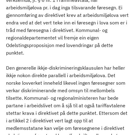
verksemda, jf. § 6 nr. 1 i rammeavtala, har
arbeidsmiljølova pr. i dag inga tilsvarande føresegn. Ei
gjennomføring av direktivet krev at arbeidsmiljølova vert
endra ved at det vert teke inn ei føresegn i lova som er i
tråd med føresegna i direktivet. Kommunal- og
regionaldepartementet vil fremje ein eigen
Odelstingsproposisjon med lovendringar på dette
punktet.
Den generelle ikkje-diskrimineringsklausulen har heller
ikkje nokon direkte parallell i arbeidsmiljølova. Det
norske lovverket inneheld likevel ingen føresegner som
verkar diskriminerande med omsyn til mellombels
tilsette. Kommunal- og regionalministeren har bede
partane i arbeidslivet om å sjå til at også tariffavtalene
stettar krava i direktivet på dette punktet. Ettersom det
i artikkel 2 i direktivet vert lagt opp til at
medlemsstatane kan velje om føresegnene i direktivet