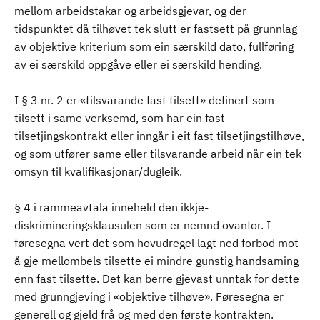
mellom arbeidstakar og arbeidsgjevar, og der
tidspunktet då tilhøvet tek slutt er fastsett på grunnlag
av objektive kriterium som ein særskild dato, fullføring
av ei særskild oppgåve eller ei særskild hending.
I § 3 nr. 2 er «tilsvarande fast tilsett» definert som
tilsett i same verksemd, som har ein fast
tilsetjingskontrakt eller inngår i eit fast tilsetjingstilhøve,
og som utfører same eller tilsvarande arbeid når ein tek
omsyn til kvalifikasjonar/dugleik.
§ 4 i rammeavtala inneheld den ikkje-
diskrimineringsklausulen som er nemnd ovanfor. I
føresegna vert det som hovudregel lagt ned forbod mot
å gje mellombels tilsette ei mindre gunstig handsaming
enn fast tilsette. Det kan berre gjevast unntak for dette
med grunngjeving i «objektive tilhøve». Føresegna er
generell og gjeld frå og med den første kontrakten.