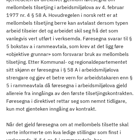
mellombels tilsetjing i arbeidsmiljølova av 4. februar
1977 nr. 4 § 58 A. Hovudregelen i norsk rett er at
mellombels tilsetjing berre kan avtalast dersom typen
arbeid tilseier det og arbeidet skil seg frå det som
vanlegvis vert utført i verksemda. Føresegna svarar til §
5 bokstav a i rammeavtala, som krev at det ligg føre
«objektive grunnar» som forsvarar bruk av mellombels
tilsetjing. Etter Kommunal- og regionaldepartementet
sitt skjønn er føresegna i § 58 A i arbeidsmiljølova
strengare og gjev et betre vern for arbeidstakaren enn §
5 i rammeavtala då føresegna i arbeidsmiljølova gjeld
allereie fra inngåinga av den første tilsetjingskontrakten.
Føresegna i direktivet rettar seg som nemnt tidligare,
kun mot gjenteken inngåing av kontrakt.
Når det gjeld føresegna om at mellombels tilsette skal
verte informerte om kva ledige stillingar som finst i