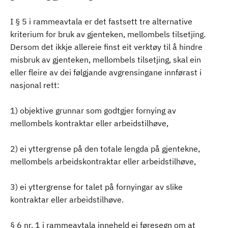
I § 5 i rammeavtala er det fastsett tre alternative
kriterium for bruk av gjenteken, mellombels tilsetjing.
Dersom det ikkje allereie finst eit verktøy til å hindre
misbruk av gjenteken, mellombels tilsetjing, skal ein
eller fleire av dei følgjande avgrensingane innførast i
nasjonal rett:
1) objektive grunnar som godtgjer fornying av
mellombels kontraktar eller arbeidstilhøve,
2) ei yttergrense på den totale lengda på gjentekne,
mellombels arbeidskontraktar eller arbeidstilhøve,
3) ei yttergrense for talet på fornyingar av slike
kontraktar eller arbeidstilhøve.
§ 6 nr. 1 i rammeavtala inneheld ei føresegn om at