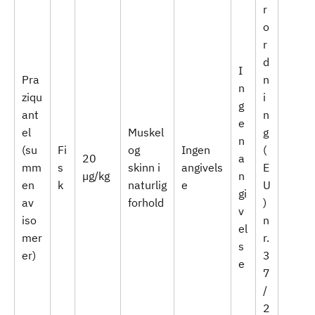
r
o
r
d
I
Pra
n
n
ziqu
i
g
ant
n
e
el
Muskel
g
n
(su
Fi
og
Ingen
(
20
a
mm
s
skinn i
angivels
E
µg/kg
n
en
k
naturlig
e
U
gi
av
forhold
)
v
iso
n
el
mer
r.
s
er)
3
e
7
/
2