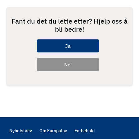
Fant du det du lette etter? Hjelp oss å
bli bedre!
Nyhetsbrev
Om Europalov
Forbehold
Footer