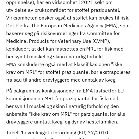
opprinnelse), har en virksomhet i 2021 søkt om
utvidelse av bruksområdet for stoffet praziquantel.
Virksomheten ønsker også at stoffet kan brukes til fisk.
Det ble fra The European Medicines Agency (EMA), som
baserer seg på risikovurderinger fra Committee for
Medicinal Products for Veterinary Use (CVMP),
konkludert at det kan fastsettes en MRL for fisk med
hensyn til muskel og skinn i naturlig forhold.
EMA konkluderte også med at klassifikasjonen "ikke
krav om MRL" for stoffet praziquantel bør ekstrapoleres
fra sau til andre drøvtyggere med unntak av kveg.
På bakgrunn av konklusjonene fra EMA fastsetter EU-
kommisjonen en MRL for praziquantel for fisk med
hensyn til muskel og skinn i naturlig forhold og den
anbefalte "ikke krav om MRL" for parziquantel for alle
drøvtyggere unntatt kveg, og dyr av hestefamilien.
Tabell 1 i vedlegget i forordning (EU) 37/2010