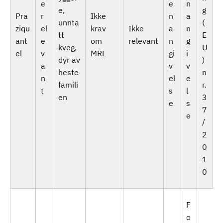
e
e
n
e,
g
Pra
r
Ikke
n
a
unnta
(
ziqu
el
krav
Ikke
a
n
tt
E
ant
e
om
relevant
n
g
kveg,
U
el
v
MRL
gi
i
dyr av
)
a
v
v
heste
n
n
el
e
famili
r.
t
s
l
en
3
e
s
7
e
/
2
0
1
0
F
o