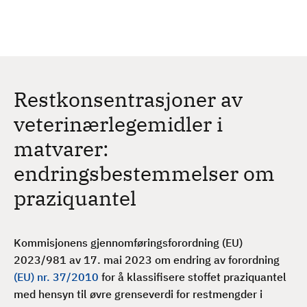
H
c
h
o
p
p
t
Restkonsentrasjoner av
i
l
veterinærlegemidler i
h
matvarer:
o
v
endringsbestemmelser om
e
praziquantel
d
i
n
Kommisjonens gjennomføringsforordning (EU)
n
2023/981 av 17. mai 2023 om endring av forordning
h
(EU) nr. 37/2010
for å klassifisere stoffet praziquantel
o
med hensyn til øvre grenseverdi for restmengder i
l