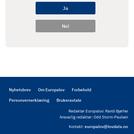
Nyhetsbrev
Om Europalov
Forbehold
Footer
Personvernerklæring
Brukeravtale
Redaktør Europalov: Randi Bjørhei
Ansvarlig redaktør: Odd Storm-Paulsen
europalov@lovdata.no
Kontakt: