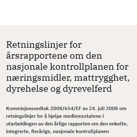
H
c
h
o
p
p
t
Retningslinjer for
i
l
årsrapportene om den
h
nasjonale kontrollplanen for
o
v
næringsmidler, mattrygghet,
e
dyrehelse og dyrevelferd
d
i
n
Kommisjonsvedtak 2008/654/EF av 24. juli 2008 om
n
retningslinjer for å hjelpe medlemsstatene i
h
utarbeidingen av den årlige rapporten om den enkelte,
o
integrerte, flerårige, nasjonale kontrollplanen
l