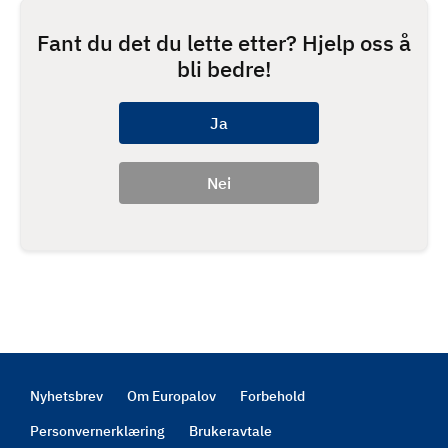
Fant du det du lette etter? Hjelp oss å
bli bedre!
Nyhetsbrev
Om Europalov
Forbehold
Footer
Personvernerklæring
Brukeravtale