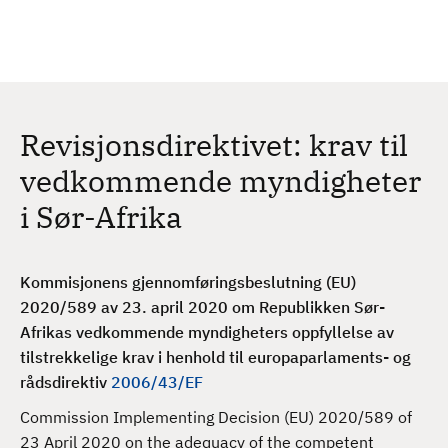
H
c
h
o
p
p
t
Revisjonsdirektivet: krav til
i
l
vedkommende myndigheter
h
i Sør-Afrika
o
v
e
Kommisjonens gjennomføringsbeslutning (EU)
d
2020/589 av 23. april 2020 om Republikken Sør-
i
Afrikas vedkommende myndigheters oppfyllelse av
n
tilstrekkelige krav i henhold til europaparlaments- og
n
rådsdirektiv
2006/43/EF
h
o
Commission Implementing Decision (EU) 2020/589 of
l
23 April 2020 on the adequacy of the competent